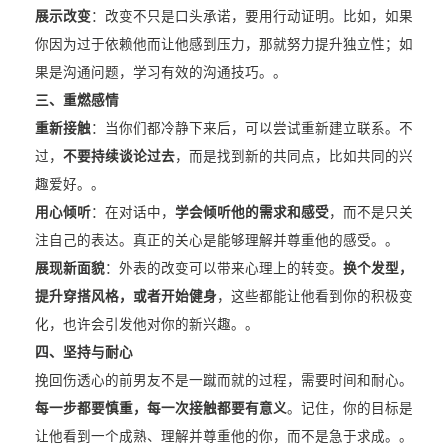
展示改变
：改变不只是口头承诺，要用行动证明。比如，如果
你因为过于依赖他而让他感到压力，那就努力提升独立性；如
果是沟通问题，学习有效的沟通技巧。。
三、重燃感情
重新接触
：当你们都冷静下来后，可以尝试重新建立联系。不
过，
不要持续谈论过去
，而是找到新的共同点，比如共同的兴
趣爱好。。
用心倾听
：在对话中，
学会倾听他的需求和感受
，而不是只关
注自己的表达。真正的关心是能够理解并尊重他的感受。。
展现新面貌
：外表的改变可以带来心理上的转变。
换个发型，
提升穿搭风格，或者开始健身
，这些都能让他看到你的积极变
化，也许会引发他对你的新兴趣。。
四、坚持与耐心
挽回伤透心的前男友不是一蹴而就的过程，需要时间和耐心。
每一步都要慎重，每一次接触都要有意义
。记住，你的目标是
让他看到一个成熟、理解并尊重他的你，而不是急于求成。。