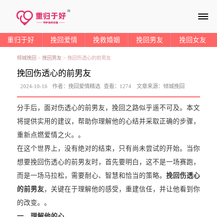
≡
重归于好
挽回爱情
挽救婚姻
挽回男友
挽回女友
倾城挽回
>
挽回男友
>
挽回伤透心的前男友
挽回伤透心的前男友
2024-10-16
作者：
挽回爱情精选
查看：
1274
文章来源：
倾城挽回
分手后，面对伤透心的前男友，挽回之路似乎遥不可及。本文
将提供实用的建议，帮助你理解他的心结并采取正确的步骤，
重新点燃爱情之火。。
在这个世界上，没有绝对的结束，只有尚未尝试的开始。当你
想要挽回伤透心的前男友时，首先要明白，这不是一场赛跑，
而是一场马拉松，需要耐心、智慧和恰当的策略。
挽回伤透心
的前男友
，关键在于理解他的感受，重建信任，并让他看到你
的改变。。
一、理解他的心