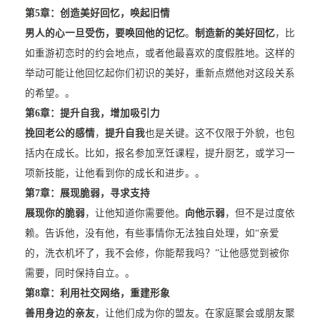
第5章：创造美好回忆，唤起旧情
男人的心一旦受伤，要唤回他的记忆
。
制造新的美好回忆
，比
如重游初恋时的约会地点，或者他最喜欢的度假胜地。这样的
举动可能让他回忆起你们初识的美好，重新点燃他对这段关系
的希望。。
第6章：提升自我，增加吸引力
挽回老公的感情
，
提升自我
也是关键。这不仅限于外貌，也包
括内在成长。比如，报名参加烹饪课程，提升厨艺，或学习一
项新技能，让他看到你的成长和进步。。
第7章：展现脆弱，寻求支持
展现你的脆弱
，让他知道你需要他。
向他示弱
，但不是过度依
赖。告诉他，没有他，有些事情你无法独自处理，如“亲爱
的，洗衣机坏了，我不会修，你能帮我吗？”让他感觉到被你
需要，同时保持自立。。
第8章：利用社交网络，重建形象
善用身边的亲友
，让他们成为你的盟友。在家庭聚会或朋友聚