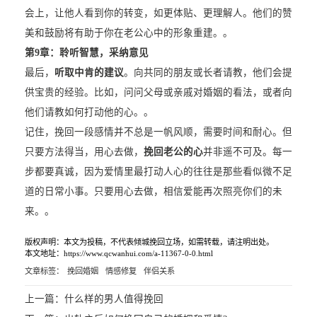
会上，让他人看到你的转变，如更体贴、更理解人。他们的赞
美和鼓励将有助于你在老公心中的形象重建。。
第9章：聆听智慧，采纳意见
最后，
听取中肯的建议
。向共同的朋友或长者请教，他们会提
供宝贵的经验。比如，问问父母或亲戚对婚姻的看法，或者向
他们请教如何打动他的心。。
记住，挽回一段感情并不总是一帆风顺，需要时间和耐心。但
只要方法得当，用心去做，
挽回老公的心
并非遥不可及。每一
步都要真诚，因为爱情里最打动人心的往往是那些看似微不足
道的日常小事。只要用心去做，相信爱能再次照亮你们的未
来。。
版权声明：本文为投稿，不代表倾城挽回立场，如需转载，请注明出处。
本文地址：https://www.qcwanhui.com/a-11367-0-0.html
文章标签：
挽回婚姻
情感修复
伴侣关系
上一篇：
什么样的男人值得挽回