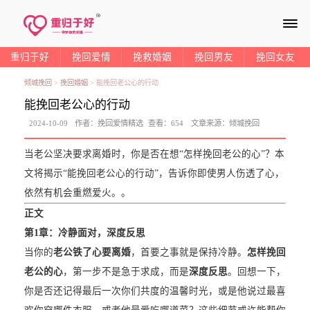
≡
重归于好
挽回爱情
挽救婚姻
挽回男友
挽回女友
倾城挽回
>
挽回婚姻
>
能挽回老公心的行动
能挽回老公心的行动
2024-10-09
作者：
挽回爱情精选
查看：
654
文章来源：
倾城挽回
当老公坚决要求离婚时，你是否在想“怎样挽回老公的心”？本
文将揭示“能挽回老公心的行动”，告诉你即使男人伤透了心，
依然有机会重燃爱火。。
正文
第1章：冷静面对，深度反思
当你的
老公铁了心要离婚
，首要之事就是保持冷静。
怎样挽回
老公的心
，第一步不是急于求成，而是
深度反思
。回想一下，
你是否还记得最后一次你们共度的温馨时光，或是他说过最喜