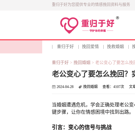
重归于好为您提供专业的情感挽回资料与服务
|
重归于好
|
挽回爱情
|
挽救婚姻
|
重归于好
>
挽回婚姻
>
老公变心了要怎么挽
老公变心了要怎么挽回？
2024-04-28
挽回婚姻
查看：
4107次
文
当婚姻遭遇危机，学会正确处理老公变
键步骤，让你在情感困境中找到出路。
引言：变心的信号与挑战