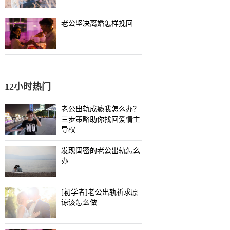
老公坚决离婚怎样挽回
12小时热门
老公出轨成瘾我怎么办？
三步策略助你找回爱情主
导权
发现闺密的老公出轨怎么
办
[初学者]老公出轨祈求原
谅该怎么做