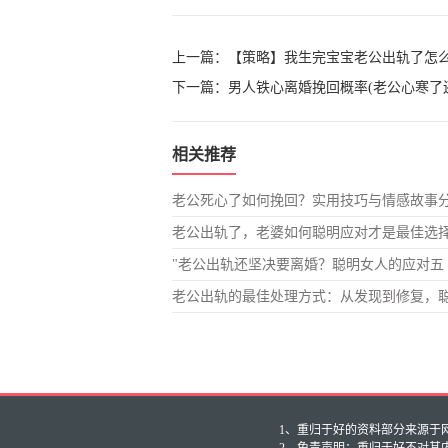
上一篇：
【策略】我生完宝宝老公出轨了怎
下一篇：
男人铁心离婚挽回概率(老公心寒了
相关推荐
老公死心了如何挽回？实用技巧与情感故事
老公出轨了，老婆如何聪明应对才是最佳选
"老公出轨还坚决要离婚？聪明女人的应对五
老公出轨的最佳处理方式：从发现到修复，
1、重归于好的资料部分来源于网友投
2、免责声明：重归于好不对其