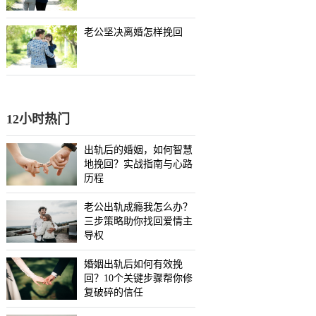
老公坚决离婚怎样挽回
12小时热门
出轨后的婚姻，如何智慧
地挽回？实战指南与心路
历程
老公出轨成瘾我怎么办？
三步策略助你找回爱情主
导权
婚姻出轨后如何有效挽
回？10个关键步骤帮你修
复破碎的信任