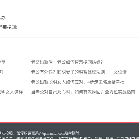
么办
还能挽回)
分享
老婆出轨后，老公如何智慧挽回婚姻？
择？
老公有外遇？聪明妻子的明智处理法则，一文读懂
老公出轨聪明女人如何应对：4步走策略重拾幸福
聪明女人这样
当老公对自己死心时，如何有效挽回？全方位实战指南
稿，如侵权请联系i@qcwanhui.com及时删除
内容负责，也不承担任何法律责任。所有文章未经授权禁止转载、摘编、复制或建立