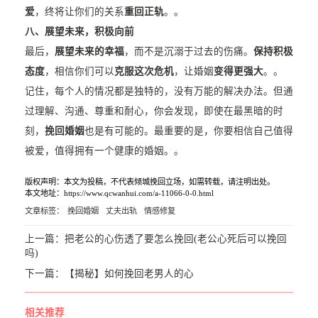
爱
，终将让你们的关系
重回正轨
。。
八、
展望未来，积极向前
最后，
展望未来的幸福
，而不是沉溺于过去的伤痛。
保持积极
态度
，相信你们可以
克服这次危机
，让婚姻
变得更强大
。。
记住，每个人的情况都是独特的，没有万能的解决办法。但通
过理解、沟通、尊重和耐心，你会发现，即使在最黑暗的时
刻，
挽回婚姻
也是有可能的。最重要的是，你要相信自己值得
被爱，值得拥有一个健康的婚姻。。
版权声明：本文为投稿，不代表倾城挽回立场，如需转载，请注明出处。
本文地址：https://www.qcwanhui.com/a-11066-0-0.html
文章标签：
挽回婚姻
丈夫出轨
情感修复
上一篇：
把老公的心伤透了要怎么挽回(老公心死后可以挽回
吗)
下一篇：
【揭秘】如何挽回老男人的心
相关推荐