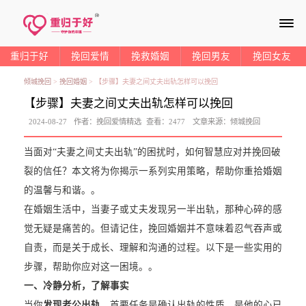
≡
重归于好
挽回爱情
挽救婚姻
挽回男友
挽回女友
倾城挽回
>
挽回婚姻
>
【步骤】夫妻之间丈夫出轨怎样可以挽回
【步骤】夫妻之间丈夫出轨怎样可以挽回
2024-08-27
作者：
挽回爱情精选
查看：
2477
文章来源：
倾城挽回
当面对“夫妻之间丈夫出轨”的困扰时，如何智慧应对并挽回破
裂的信任？本文将为你揭示一系列实用策略，帮助你重拾婚姻
的温馨与和谐。。
在婚姻生活中，当妻子或丈夫发现另一半出轨，那种心碎的感
觉无疑是痛苦的。但请记住，挽回婚姻并不意味着忍气吞声或
自责，而是关于成长、理解和沟通的过程。以下是一些实用的
步骤，帮助你应对这一困境。。
一、
冷静分析，了解事实
当你
发现老公出轨
，首要任务是确认出轨的性质。是他的心已