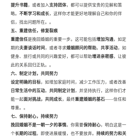
提升书籍
，或者加入
支持团体
，都可以提供宝贵的见解和策
略。
不断学习和成长
，这样你才能更好地理解自己和你的伴
侣，找出问题所在。。
五、
重建信任，修复裂痕
重建信任
是挽回婚姻的重要一步。这可能包括
增加沟通
，如定
期的
夫妻谈话时间
，或者寻求
婚姻顾问的帮助
。
共享活动
，如
健身、旅行或共同的兴趣爱好，都可以帮助
增进亲密感
，让彼
此的关系回归正轨。。
六、
制定计划，共同努力
设定明确的目标
，如增加家庭时间，减少工作压力，或者改善
日常生活中的互动
。
共同制定计划
，并坚持执行，这样你们才
能一起
面对挑战，共同成长
，最终
重建婚姻的基石
——信任和
尊重。。
七、
保持耐心，持续努力
挽回婚姻不是一朝一夕的事情
。你需要
保持耐心
，明白这是一
个
长期的过程
。即使进展缓慢，也不要放弃。
持续的努力和关