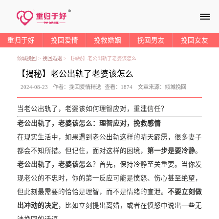
≡
重归于好
挽回爱情
挽救婚姻
挽回男友
挽回女友
倾城挽回
>
挽回婚姻
>
【揭秘】老公出轨了老婆该怎么
【揭秘】老公出轨了老婆该怎么
2024-08-23
作者：
挽回爱情精选
查看：
1874
文章来源：
倾城挽回
当老公出轨了，老婆该如何理智应对，重建信任？
老公出轨了，老婆该怎么：理智应对，挽救感情
在现实生活中，如果遇到老公出轨这样的晴天霹雳，很多妻子
都会不知所措。但记住，面对这样的困境，
第一步是要冷静
。
老公出轨了，老婆该怎么
？首先，保持冷静至关重要。当你发
现老公的不忠时，你的第一反应可能是愤怒、伤心甚至绝望，
但此刻最需要的恰恰是理智，而不是情绪的宣泄。
不要立刻做
出冲动的决定
，比如立刻提出离婚，或者在愤怒中说出一些无