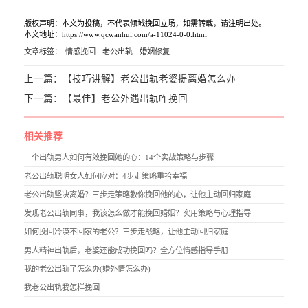
版权声明：本文为投稿，不代表倾城挽回立场，如需转载，请注明出处。
本文地址：https://www.qcwanhui.com/a-11024-0-0.html
文章标签：
情感挽回
老公出轨
婚姻修复
上一篇：
【技巧讲解】老公出轨老婆提离婚怎么办
下一篇：
【最佳】老公外遇出轨咋挽回
相关推荐
一个出轨男人如何有效挽回她的心：14个实战策略与步骤
老公出轨聪明女人如何应对：4步走策略重拾幸福
老公出轨坚决离婚？三步走策略教你挽回他的心，让他主动回归家庭
发现老公出轨同事，我该怎么做才能挽回婚姻？实用策略与心理指导
如何挽回冷漠不回家的老公？三步走战略，让他主动回归家庭
男人精神出轨后，老婆还能成功挽回吗？全方位情感指导手册
我的老公出轨了怎么办(婚外情怎么办)
我老公出轨我怎样挽回