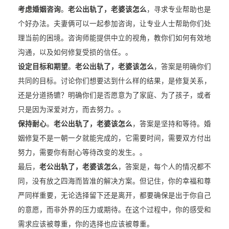
考虑婚姻咨询
。
老公出轨了，老婆该怎么
，寻求专业帮助也是
个好办法。夫妻俩可以一起参加咨询，让专业人士帮助你们处
理当前的困境。咨询师能提供中立的视角，教你们如何有效地
沟通，以及如何修复受损的信任。。
设定目标和期望
。
老公出轨了，老婆该怎么
，答案是明确你们
共同的目标。讨论你们想要达到什么样的结果，是修复关系，
还是分道扬镳？明确你们是否愿意为了家庭、为了孩子，或者
只是因为深爱对方，而去努力。。
保持耐心
。
老公出轨了，老婆该怎么
，答案是坚持和等待。婚
姻修复不是一朝一夕就能完成的，它需要时间，需要双方付出
努力，需要你有耐心等待改变的发生。。
最后，
老公出轨了，老婆该怎么
，答案是，每个人的情况都不
同，没有放之四海而皆准的解决方案。但记住，你的幸福和尊
严同样重要，无论选择留下还是离开，都要确保是出于你自己
的意愿，而非外界的压力或期待。在这个过程中，你的感受和
需求应该被尊重，你的选择也应该被尊重。