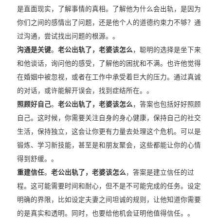
是直面现实，了解事情的真相。了解他为什么会出轨，是因为
你们之间的感情出了问题，还是他个人的道德约束力不够？通
过沟通，尝试找出问题的根源。。
沟通是关键
。
老公出轨了，老婆该怎么
，聪明的选择是坐下来
和他谈话，询问他的感受，了解他的困扰和不满。也许他觉得
在婚姻中被忽视，或者在工作中承受着巨大的压力。通过真诚
的对话，或许能解开误会，找到症结所在。。
照顾好自己
。
老公出轨了，老婆该怎么
，答案也包括好好照顾
自己。这时候，你需要关注自身的身心健康，保持自己的社交
生活，保持独立，这会让你更有力量去处理这个危机。可以是
锻炼、学习新技能，甚至是和朋友聚会，这些都能让你的心情
得到舒缓。。
重建信任
。
老公出轨了，老婆该怎么
，答案是建立信任的过
程。这可能需要时间和耐心，但不是不可能完成的任务。设定
明确的界限，比如设定夫妻之间坦诚的规则，让他知道你需要
的是真实和透明。同时，也要给他机会证明他值得信任。。