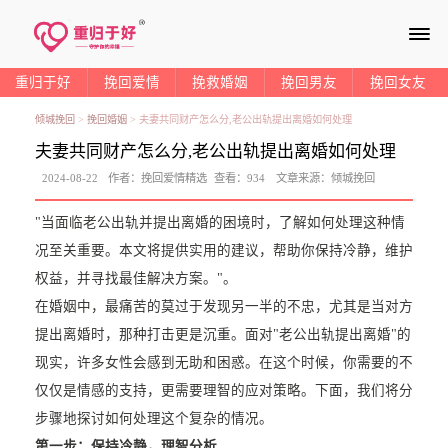
≡
重归于好
挽回爱情
挽救婚姻
挽回男友
挽回女友
倾城挽回
>
挽回婚姻
>
夫妻共同财产怎么分,老公出轨提出离婚如何处理
夫妻共同财产怎么分,老公出轨提出离婚如何处理
2024-08-22
作者：
挽回爱情精选
查看：
934
文章来源：
倾城挽回
"当面临老公出轨并提出离婚的困境时，了解如何处理这种情
况至关重要。本文将提供实用的建议，帮助你保持冷静，维护
权益，并寻找最佳解决方案。"。
在婚姻中，最痛苦的莫过于发现另一半的不忠，尤其是当对方
提出离婚时，那种打击更是沉重。面对"老公出轨提出离婚"的
现实，许多女性会感到无助和困惑。在这个时候，你需要的不
仅仅是情感的支持，更需要理智的应对策略。下面，我们将分
步骤地探讨如何处理这个复杂的情况。
第一步：保持冷静，理智分析