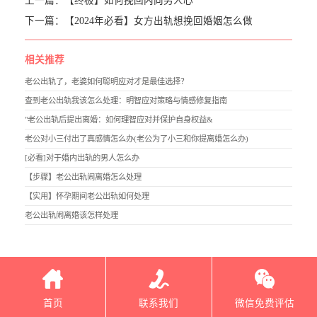
上一篇：
【终极】如何挽回内向男人心
下一篇：
【2024年必看】女方出轨想挽回婚姻怎么做
相关推荐
老公出轨了，老婆如何聪明应对才是最佳选择？
查到老公出轨我该怎么处理：明智应对策略与情感修复指南
"老公出轨后提出离婚：如何理智应对并保护自身权益&
老公对小三付出了真感情怎么办(老公为了小三和你提离婚怎么办)
[必看]对于婚内出轨的男人怎么办
【步骤】老公出轨闹离婚怎么处理
【实用】怀孕期间老公出轨如何处理
老公出轨闹离婚该怎样处理
首页
联系我们
微信免费评估