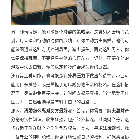
另一种情况是，他可能是个
冷静的策略家
。这类男人会精心策
划，用言语和行动触动你的底线，让你主动提出离婚。他们可
能试图通过这种方式控制局面，减少损失。面对这种男人，你
需要
保持理智
，不要轻易被他的言行左右。记住，不要在他的
游戏中失去自我，你的稳定和冷静会成为你的武器。
还有第三种可能，他可能是在
外界压力下
做出的选择。小三可
能用自杀威胁，或是掌握了足以威胁他生活的秘密。在这种情
况下，尽量避免直接冲突，让时间去揭示真相，当他承受不住
压力时，自然会选择最有利于自己的出路。。
那么，
离婚怎么离对女方最好
呢？首先，你需要了解
夫妻财产
分割
的法律知识。收集证据，包括经济状况、共同财产等，这
将有助于你在财产分割时争取权益。其次，
寻求法律咨询
，找
一位专业的律师能帮助你更好地理解自己的权利，确保离婚协