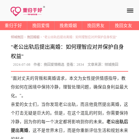
≡
重归于好
挽回爱情
挽救婚姻
挽回男友
挽回女友
倾城挽回
>
挽回婚姻
>
"老公出轨后提出离婚：如何理智应对并保护自身权益"
"老公出轨后提出离婚：如何理智应对并保护自身
权益"
2024-07-08
作者：
挽回爱情精选
查看：
2834
文章来源：
倾城挽回
"面对丈夫的背叛和离婚请求，本文为女性提供情感指导，教
你如何在困境中保持冷静，理智处理问题，确保自身利益最大
化。"。
亲爱的女士们，当你发现老公出轨，而且他竟然提出离婚，这
个打击无疑是巨大的。但是，在这个混乱的时刻，你需要保持
冷静，因为你的每一个决定都将影响到你的未来。
老公出轨后
提出离婚
，这不是世界末日，而是你重新评估生活和规划未来