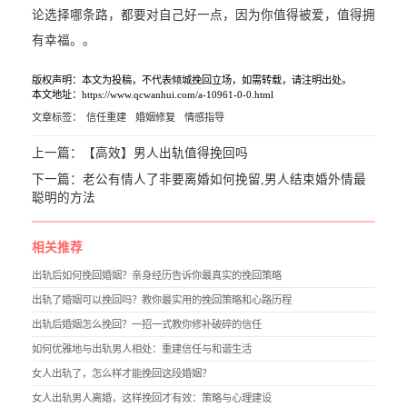
论选择哪条路，都要对自己好一点，因为你值得被爱，值得拥
有幸福。。
版权声明：本文为投稿，不代表倾城挽回立场，如需转载，请注明出处。
本文地址：https://www.qcwanhui.com/a-10961-0-0.html
文章标签：
信任重建
婚姻修复
情感指导
上一篇：
【高效】男人出轨值得挽回吗
下一篇：
老公有情人了非要离婚如何挽留,男人结束婚外情最
聪明的方法
相关推荐
出轨后如何挽回婚姻？亲身经历告诉你最真实的挽回策略
出轨了婚姻可以挽回吗？教你最实用的挽回策略和心路历程
出轨后婚姻怎么挽回？一招一式教你修补破碎的信任
如何优雅地与出轨男人相处：重建信任与和谐生活
女人出轨了，怎么样才能挽回这段婚姻？
女人出轨男人离婚，这样挽回才有效：策略与心理建设