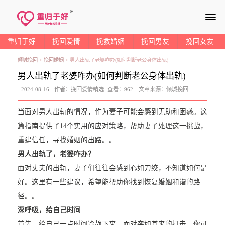
≡
重归于好
挽回爱情
挽救婚姻
挽回男友
挽回女友
倾城挽回
>
挽回婚姻
>
男人出轨了老婆咋办(如何判断老公身体出轨)
男人出轨了老婆咋办(如何判断老公身体出轨)
2024-08-16
作者：
挽回爱情精选
查看：
962
文章来源：
倾城挽回
当面对男人出轨的情况，作为妻子可能会感到无助和困惑。这
篇指南提供了14个实用的应对策略，帮助妻子处理这一挑战，
重建信任，寻找婚姻的出路。。
男人出轨了，老婆咋办？
面对丈夫的出轨，妻子们往往会感到心如刀绞，不知道如何是
好。这里有一些建议，希望能帮助你找到恢复婚姻和谐的路
径。。
深呼吸，给自己时间
首先，给自己一点时间冷静下来。面对突如其来的打击，你可