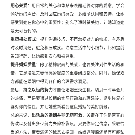
用心关爱
：用日常的关心和体贴来唤醒老婆对你的爱意。学会
倾听她的声音，及时回应她的感受；多给予认同和支持，让她
感受到她在你心中的重要性；别忘了适时赞美她，让她知道她
是无可替代的。
重塑相处模式
：提升沟通技巧，不再忽视对方的需求，有矛盾
时及时沟通，避免积压成疾。注意生活中的小细节，比如提前
告知行踪，让她感到安心和被尊重。
提升婚姻质量
：除了精神层面的关爱，也要关注到性生活的和
谐，它是增进夫妻情感紧密度的重要组成部分。同时，确保双
方都能在婚姻中得到各自的合理需求满足。
最后，
持之以恒的努力
才能让婚姻重焕生机。切忌一时半会儿
的热情，而是要通过长期的实际行动和心理建设，逐步恢复老
婆对你的信任，并让她重新看到这段婚姻的美好前景。
总的来说，
出轨后的婚姻并非无药可救
，关键在于你是否真心
悔改以及付出多少努力去修补裂痕。只要你坚定信念，采取恰
当的方法，带着满满的诚意去挽回，婚姻这艘船还是有可能驶