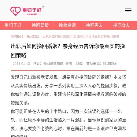
≡
重归于好
挽回爱情
挽救婚姻
挽回男友
挽回女友
倾城挽回
>
挽回婚姻
>
出轨后如何挽回婚姻？亲身经历告诉你最真实的挽回策略
出轨后如何挽回婚姻？亲身经历告诉你最真实的挽
回策略
2024-01-13
作者：
挽回爱情精选
查看：
4262
文章来源：
倾城挽回
发现自己出轨被老婆发现，想要真心挽回破碎的婚姻？本文将
从真实情境出发，分享一系列实用且深入人心的挽回步骤，教
你如何通过调整态度、重建信任和深化感情来挽救濒临破裂的
婚姻关系。
你可能正处在人生的十字路口，因为一次错误的选择——出
轨，而让原本平静的生活陷入一片混乱。当你意识到家庭的重
要，决心要挽回老婆的心时，摆在面前的是一条艰难但充满希