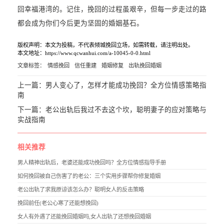
回幸福港湾的。记住，挽回的过程虽艰辛，但每一步走过的路
都会成为你们今后更为坚固的婚姻基石。
版权声明：本文为投稿，不代表倾城挽回立场，如需转载，请注明出处。
本文地址：https://www.qcwanhui.com/a-10045-0-0.html
文章标签：
情感挽回
信任重建
婚姻修复
出轨挽回婚姻
上一篇：
男人变心了，怎样才能成功挽回？全方位情感策略指
南
下一篇：
老公出轨后我过不去这个坎，聪明妻子的应对策略与
实战指南
相关推荐
男人精神出轨后，老婆还能成功挽回吗？全方位情感指导手册
如何挽回被自己伤害了的老公：三个实用步骤帮你修复婚姻
老公出轨了求我原谅该怎么办？聪明女人的反击策略
挽回前任(老公心寒了还能想挽回)
女人有外遇了还能挽回婚姻吗,女人出轨了还想挽回婚姻