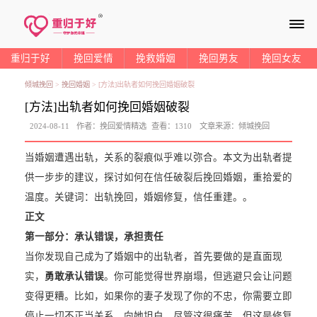
≡
重归于好
挽回爱情
挽救婚姻
挽回男友
挽回女友
倾城挽回
>
挽回婚姻
>
[方法]出轨者如何挽回婚姻破裂
[方法]出轨者如何挽回婚姻破裂
2024-08-11
作者：
挽回爱情精选
查看：
1310
文章来源：
倾城挽回
当婚姻遭遇出轨，关系的裂痕似乎难以弥合。本文为出轨者提
供一步步的建议，探讨如何在信任破裂后挽回婚姻，重拾爱的
温度。关键词：出轨挽回，婚姻修复，信任重建。。
正文
第一部分：承认错误，承担责任
当你发现自己成为了婚姻中的出轨者，首先要做的是直面现
实，
勇敢承认错误
。你可能觉得世界崩塌，但逃避只会让问题
变得更糟。比如，如果你的妻子发现了你的不忠，你需要立即
停止一切不正当关系，向她坦白，尽管这很痛苦，但这是修复