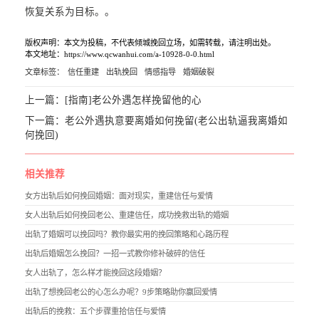
恢复关系为目标。。
版权声明：本文为投稿，不代表倾城挽回立场，如需转载，请注明出处。
本文地址：https://www.qcwanhui.com/a-10928-0-0.html
文章标签：
信任重建
出轨挽回
情感指导
婚姻破裂
上一篇：
[指南]老公外遇怎样挽留他的心
下一篇：
老公外遇执意要离婚如何挽留(老公出轨逼我离婚如
何挽回)
相关推荐
女方出轨后如何挽回婚姻：面对现实，重建信任与爱情
女人出轨后如何挽回老公、重建信任，成功挽救出轨的婚姻
出轨了婚姻可以挽回吗？教你最实用的挽回策略和心路历程
出轨后婚姻怎么挽回？一招一式教你修补破碎的信任
女人出轨了，怎么样才能挽回这段婚姻？
出轨了想挽回老公的心怎么办呢？9步策略助你赢回爱情
出轨后的挽救：五个步骤重拾信任与爱情