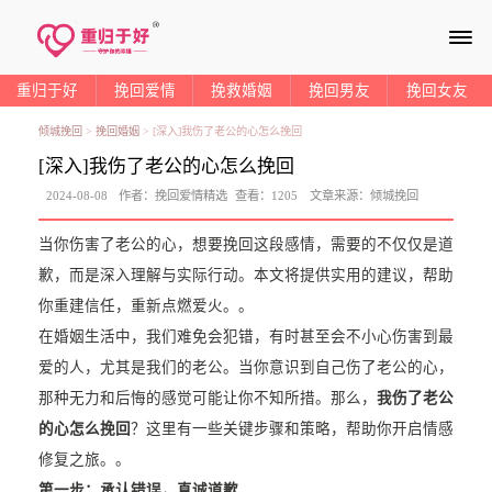
≡
重归于好
挽回爱情
挽救婚姻
挽回男友
挽回女友
倾城挽回
>
挽回婚姻
>
[深入]我伤了老公的心怎么挽回
[深入]我伤了老公的心怎么挽回
2024-08-08
作者：
挽回爱情精选
查看：
1205
文章来源：
倾城挽回
当你伤害了老公的心，想要挽回这段感情，需要的不仅仅是道
歉，而是深入理解与实际行动。本文将提供实用的建议，帮助
你重建信任，重新点燃爱火。。
在婚姻生活中，我们难免会犯错，有时甚至会不小心伤害到最
爱的人，尤其是我们的老公。当你意识到自己伤了老公的心，
那种无力和后悔的感觉可能让你不知所措。那么，
我伤了老公
的心怎么挽回
？这里有一些关键步骤和策略，帮助你开启情感
修复之旅。。
第一步：承认错误，真诚道歉