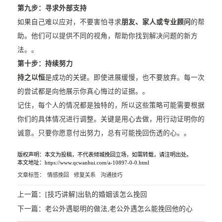
第九步：寻求外部支持
如果自己难以应对，不要害怕寻求
朋友、家人或专业顾问
的帮
助。他们可以提供不同的视角，帮助你找到解决问题的新方
法。。
第十步：持续努力
持之以恒
是成功的关键。即使进展缓慢，也不要放弃。每一次
的尝试都是向他展示你真心悔过的证据。。
记住，每个人的情况都是独特的，所以这些策略可能需要根据
你们的具体情况进行调整。关键是用心去做，用行动证明你的
诚意。只要你愿意付出努力，总有可能挽回伤透的心。。
版权声明：本文为投稿，不代表倾城挽回立场，如需转载，请注明出处。
本文地址：https://www.qcwanhui.com/a-10897-0-0.html
文章标签：
情感挽回
修复关系
沟通技巧
上一篇：
[技巧讲解]出轨的婚姻该怎么挽回
下一篇：
老公外遇聪明的做法,老公外遇怎么能挽回他的心