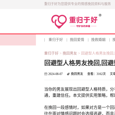
重归于好为您提供专业的情感挽回资料与服务
|
重归于好
|
挽回爱情
|
挽救婚姻
|
重归于好
>
挽回男友
>
回避型人格男友挽回
回避型人格男友挽回,回
2024-08-07
挽回男友
查看：
3162次
文
当你的男友展现出回避型人格特质，分
通，重建信任。本文提供实用策略，帮
在挽回一段感情时，如果对方是一个回
往在面对情感问题时会选择逃避，而非