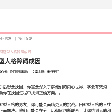
挽回男友
|
挽回女友
|
,回避型人格障碍成因
避型人格障碍成因
章作者：
挽回爱情精选
文章来源：
重归于好
手后想要挽回，你需要深入了解他们的内心世界，学会有效沟
助你在挽回过程中找到正确方向。。
避型人格的男友，你可能会面临更大的挑战。回避型人格的人往
正面解决。他们可能会在分手后彻底切断联系，让你感到无助和