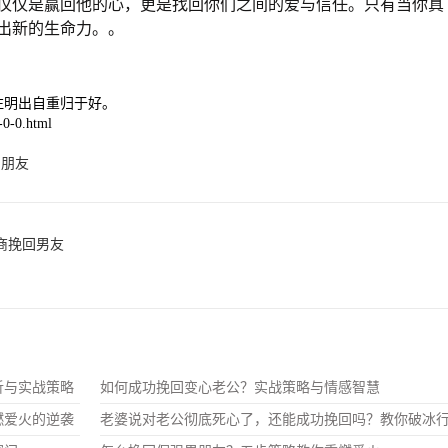
仅仅是赢回他的心，更是找回你们之间的爱与信任。只有当你真
出新的生命力。。
注明出自重归于好。
0-0.html
男朋友
商挽回男友
析与实战策略
如何成功挽回变心老公？实战策略与情感智慧
燃爱火的逆袭
老婆说对老公彻底死心了，还能成功挽回吗？教你破冰