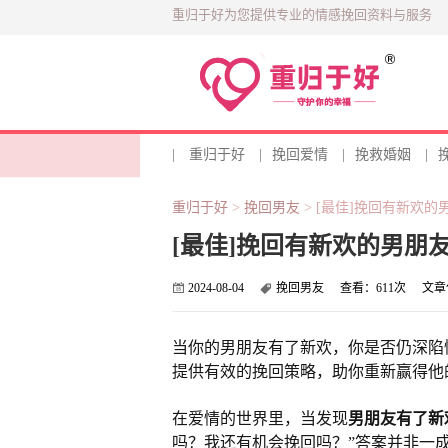
重归于好为您提供专业的情感挽回资料与服务
|
重归于好
|
挽回爱情
|
挽救婚姻
|
重归于好
>
挽回男友
>
[最佳]挽回有新欢的
[最佳]挽回有新欢的男朋
2024-08-04
挽回男友
查看：
611次
文章
当你的男朋友有了新欢，你是否仍深陷
提供有效的挽回策略，助你重新赢得他
在爱情的世界里，当发现
男朋友有了新
吗？我还有机会挽回吗？”答案并非一