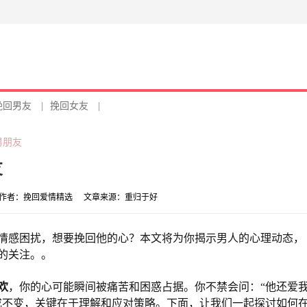
挽回男友
|
挽回女友
|
男朋友
友
作者：
挽回爱情精选
文章来源：
重归于好
情感困扰，想要挽回他的心？本文将为你揭示男人的心理动态，
的关注。。
欢
，你的心可能瞬间被痛苦和困惑占据。你不禁会问：“他还爱
成不变，关键在于理解和应对策略。下面，让我们一起探讨如何