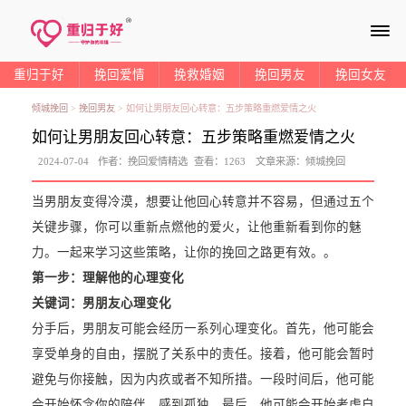
≡
重归于好
挽回爱情
挽救婚姻
挽回男友
挽回女友
倾城挽回
>
挽回男友
>
如何让男朋友回心转意：五步策略重燃爱情之火
如何让男朋友回心转意：五步策略重燃爱情之火
2024-07-04
作者：
挽回爱情精选
查看：
1263
文章来源：
倾城挽回
当男朋友变得冷漠，想要让他回心转意并不容易，但通过五个
关键步骤，你可以重新点燃他的爱火，让他重新看到你的魅
力。一起来学习这些策略，让你的挽回之路更有效。。
第一步：理解他的心理变化
关键词：男朋友心理变化
分手后，男朋友可能会经历一系列心理变化。首先，他可能会
享受单身的自由，摆脱了关系中的责任。接着，他可能会暂时
避免与你接触，因为内疚或者不知所措。一段时间后，他可能
会开始怀念你的陪伴，感到孤独。最后，他可能会开始考虑自