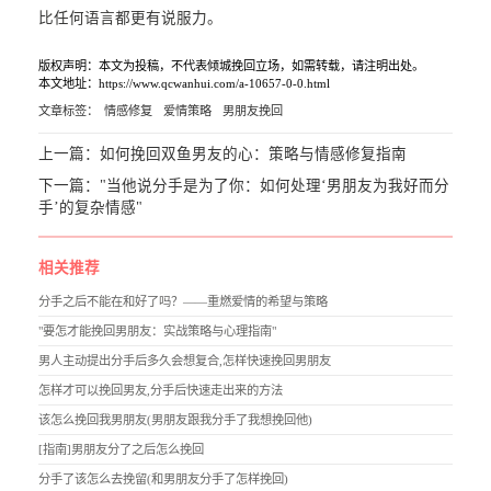
比任何语言都更有说服力。
版权声明：本文为投稿，不代表倾城挽回立场，如需转载，请注明出处。
本文地址：https://www.qcwanhui.com/a-10657-0-0.html
文章标签：
情感修复
爱情策略
男朋友挽回
上一篇：
如何挽回双鱼男友的心：策略与情感修复指南
下一篇：
"当他说分手是为了你：如何处理‘男朋友为我好而分
手’的复杂情感"
相关推荐
分手之后不能在和好了吗？——重燃爱情的希望与策略
"要怎才能挽回男朋友：实战策略与心理指南"
男人主动提出分手后多久会想复合,怎样快速挽回男朋友
怎样才可以挽回男友,分手后快速走出来的方法
该怎么挽回我男朋友(男朋友跟我分手了我想挽回他)
[指南]男朋友分了之后怎么挽回
分手了该怎么去挽留(和男朋友分手了怎样挽回)