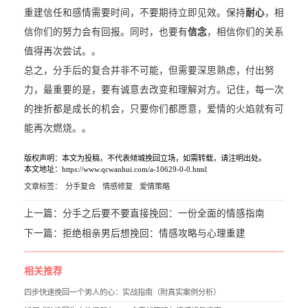
重建信任和感情需要时间，不要期待立即见效。保持
耐心
，相
信你们的努力会有回报。同时，也要有
信念
，相信你们的关系
值得再次尝试。。
总之，分手后的复合并非不可能，但需要深思熟虑，付出努
力，最重要的是，要有诚意去改变和理解对方。记住，每一次
的挫折都是成长的机会，只要你们都愿意，爱情的火焰就有可
能再次燃烧。。
版权声明：本文为投稿，不代表倾城挽回立场，如需转载，请注明出处。
本文地址：https://www.qcwanhui.com/a-10629-0-0.html
文章标签：
分手复合
情感修复
爱情策略
上一篇：
分手之后要不要直接挽回：一份全面的情感指南
下一篇：
拒绝相亲男后想挽回：情感攻略与心理重建
相关推荐
四步快速挽回一个男人的心：实战指南（附真实案例分析）