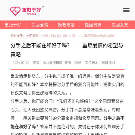
≡
重归于好
挽回爱情
挽救婚姻
挽回男友
挽回女友
倾城挽回
>
挽回爱情
>
分手之后不能在和好了吗？——重燃爱情的希望与策略
分手之后不能在和好了吗？——重燃爱情的希望与
策略
2024-07-02
作者：
挽回爱情精选
查看：
2595
文章来源：
倾城挽回
当爱情走到尽头，分手似乎成了唯一的选择。但分手后是否真
的不能再和好？本文将探讨分手后的复合可能性，提供实用的
建议来帮助你重建破碎的关系。。
分手之后，你可能会问：“我们还能和好吗？”这个问题萦绕在
心头，让人既困惑又痛苦。分手并不总是意味着永别，有时
候，一段关系需要暂时的分离来审视和修复问题。
分手之后不
能在和好了吗？
答案并不是绝对的，关键在于你如何处理分手