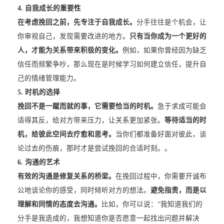
4. 自我成长的重要性
在考虑挽回之前，先专注于自我成长。
分手往往是个机会，让
你审视自己，发现需要改进的地方。
只有当你成为一个更好的
人，才能为关系带来积极的变化。
例如，如果你曾经因为缺乏
信任而频繁争吵，那么现在是时候学习如何建立信任，提升自
己的情绪管理能力。
5. 时机的选择
挽回不是一蹴而就的事，它需要恰当的时机。
急于求成可能会
适得其反，给对方带来压力，让关系更加紧张。
等待适当的时
机，给彼此空间去疗愈和思考。
当你们都准备好面对彼此，谈
论过去的伤痕，那时才是尝试挽回的合适时刻。。
6. 沟通的艺术
有效的沟通是修复关系的桥梁。
在挽回过程中，你需要开诚布
公地谈论你的感受，同时倾听对方的想法。
避免指责，而是以
理解和同情的态度去沟通。
比如，你可以说：“我知道我们的
分手是我造成的，我想知道你是否愿意一起找出问题并解决