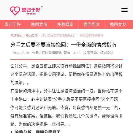
≡
重归于好
挽回爱情
挽救婚姻
挽回男友
挽回女友
倾城挽回
>
挽回爱情
>
分手之后要不要直接挽回：一份全面的情感指南
分手之后要不要直接挽回：一份全面的情感指南
2024-06-29
作者：
挽回爱情精选
查看：
3130
文章来源：
倾城挽回
面对分手，是否应该立即采取行动挽回前任？这篇指南将探讨
这个复杂话题，提供实用建议，帮助你在情感道路上做出明智
的决策。。
在爱情的海洋中，分手往往是波涛汹涌的一浪。当你站在这个
十字路口，心中纠结着“分手之后要不要直接挽回”这个问题，
你可能会感到迷茫和无助。毕竟，每段感情都是独一无二的，
没有标准答案。但这里，我们将通过几个关键点，帮你理清思
绪，为你的决定提供一些指导。。
1. 冷静分析，理解分手原因