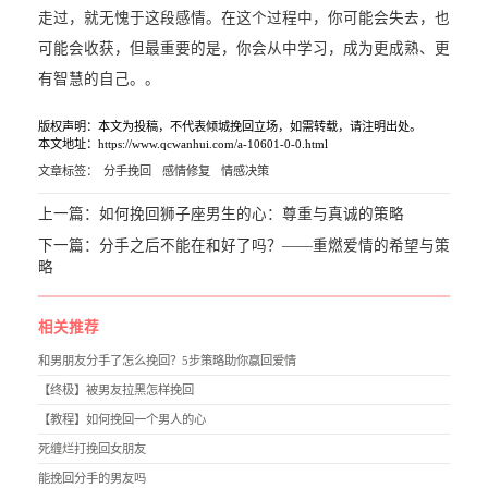
走过，就无愧于这段感情。在这个过程中，你可能会失去，也
可能会收获，但最重要的是，你会从中学习，成为更成熟、更
有智慧的自己。。
版权声明：本文为投稿，不代表倾城挽回立场，如需转载，请注明出处。
本文地址：https://www.qcwanhui.com/a-10601-0-0.html
文章标签：
分手挽回
感情修复
情感决策
上一篇：
如何挽回狮子座男生的心：尊重与真诚的策略
下一篇：
分手之后不能在和好了吗？——重燃爱情的希望与策
略
相关推荐
和男朋友分手了怎么挽回？5步策略助你赢回爱情
【终极】被男友拉黑怎样挽回
【教程】如何挽回一个男人的心
死缠烂打挽回女朋友
能挽回分手的男友吗