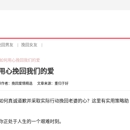
挽回男友
|
挽回女友
|
 如何用心挽回我们的爱
何用心挽回我们的爱
章作者：
挽回爱情精选
文章来源：
重归于好
如何真诚道歉并采取实际行动挽回老婆的心？这里有实用策略助
你正处于人生的一个艰难时刻。