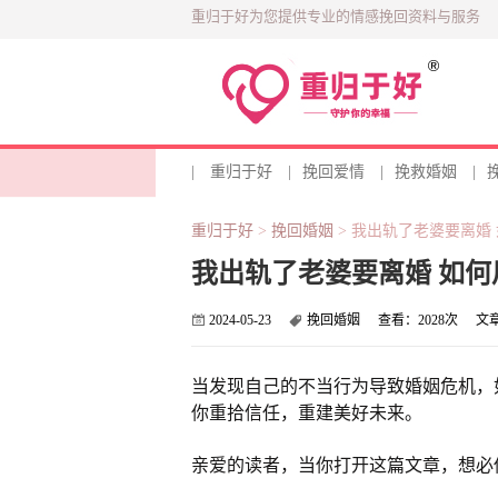
重归于好为您提供专业的情感挽回资料与服务
|
重归于好
|
挽回爱情
|
挽救婚姻
|
重归于好
>
挽回婚姻
>
我出轨了老婆要离婚
我出轨了老婆要离婚 如
2024-05-23
挽回婚姻
查看：
2028次
文
当发现自己的不当行为导致婚姻危机，
你重拾信任，重建美好未来。
亲爱的读者，当你打开这篇文章，想必