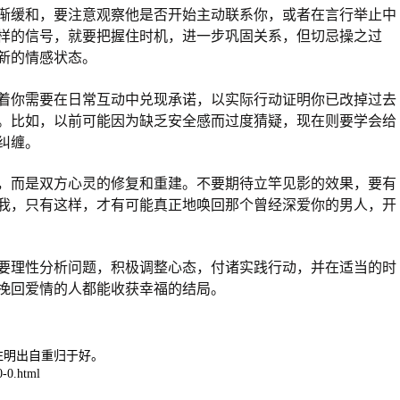
渐缓和，要注意观察他是否开始主动联系你，或者在言行举止中
样的信号，就要把握住时机，进一步巩固关系，但切忌操之过
新的情感状态。
着你需要在日常互动中兑现承诺，以实际行动证明你已改掉过去
。比如，以前可能因为缺乏安全感而过度猜疑，现在则要学会给
纠缠。
，而是双方心灵的修复和重建。不要期待立竿见影的效果，要有
我，只有这样，才有可能真正地唤回那个曾经深爱你的男人，开
要理性分析问题，积极调整心态，付诸实践行动，并在适当的时
挽回爱情的人都能收获幸福的结局。
注明出自重归于好。
-0.html