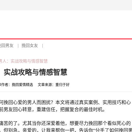
挽回男友
|
挽回女友
|
男人：实战攻略与情感智慧
：实战攻略与情感智慧
章作者：
挽回爱情精选
文章来源：
重归于好
何挽回心爱的男人而困扰？本文将通过真实案例、实用技巧和心
前男友回心转意，重建信任，把握复合的最佳时机。
痛苦的了。尤其当你还深爱着他，想要尽力挽回那个看似死心的
。但别急，亲爱的，让我来帮你一把，告诉你“分手了如何挽回