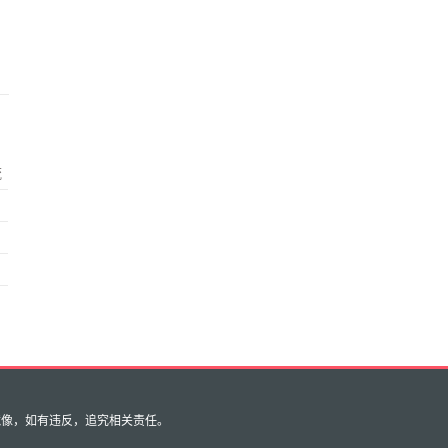
流
？
镜像，如有违反，追究相关责任。