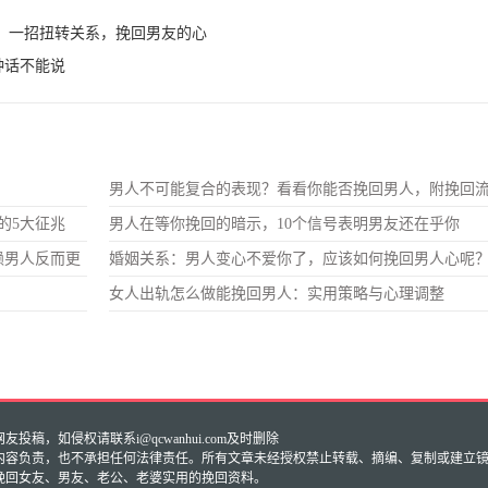
，一招扭转关系，挽回男友的心
种话不能说
男人不可能复合的表现？看看你能否挽回男人，附挽回
的5大征兆
男人在等你挽回的暗示，10个信号表明男友还在乎你
赖男人反而更
婚姻关系：男人变心不爱你了，应该如何挽回男人心呢
女人出轨怎么做能挽回男人：实用策略与心理调整
稿，如侵权请联系i@qcwanhui.com及时删除
内容负责，也不承担任何法律责任。所有文章未经授权禁止转载、摘编、复制或建立
挽回女友、男友、老公、老婆实用的挽回资料。