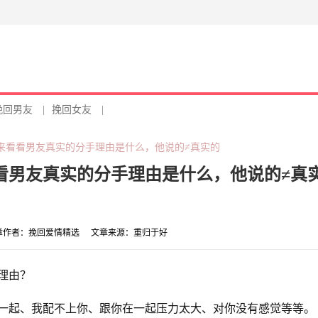
挽回男友
|
挽回女友
|
来看看男友真实的分手理由是什么，他说的≠真实的
看男友真实的分手理由是什么，他说的≠真
章作者：
挽回爱情精选
文章来源：
重归于好
理由？
一起、我配不上你、跟你在一起压力太大、对你没有感觉等等。