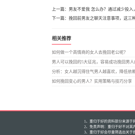
上一篇：
男友不爱我 怎么办？通过减少投入
下一篇：
挽回前男友之聊天注意事项，这三
相关推荐
如何做一个高情商的女人去挽回老公呢？
男人可以挽回的5大征兆，容易成功挽回男人
分析：女人越沉得住气男人越喜欢，降低依
如何挽回变心的男人？实用策略与技巧分享
1、重归于好的资料部分来源于网友投
2、免责声明：重归于好不对其
3、重归于好会尽量筛选出关于