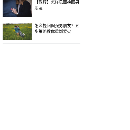
【教程】怎样见面挽回男
朋友
怎么挽回倔强男朋友？五
步策略教你重燃爱火