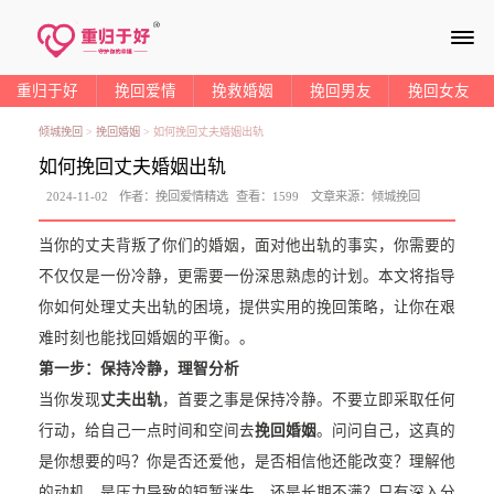
≡
重归于好
挽回爱情
挽救婚姻
挽回男友
挽回女友
倾城挽回
>
挽回婚姻
>
如何挽回丈夫婚姻出轨
如何挽回丈夫婚姻出轨
2024-11-02
作者：
挽回爱情精选
查看：
1599
文章来源：
倾城挽回
当你的丈夫背叛了你们的婚姻，面对他出轨的事实，你需要的
不仅仅是一份冷静，更需要一份深思熟虑的计划。本文将指导
你如何处理丈夫出轨的困境，提供实用的挽回策略，让你在艰
难时刻也能找回婚姻的平衡。。
第一步：保持冷静，理智分析
当你发现
丈夫出轨
，首要之事是保持冷静。不要立即采取任何
行动，给自己一点时间和空间去
挽回婚姻
。问问自己，这真的
是你想要的吗？你是否还爱他，是否相信他还能改变？理解他
的动机，是压力导致的短暂迷失，还是长期不满？只有深入分