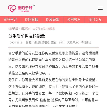
≡
重归于好
挽回爱情
挽救婚姻
挽回男友
挽回女友
倾城挽回
>
挽回男友
>
分手后前男友偷能量
分手后前男友偷能量
2024-10-24
作者：
挽回爱情精选
查看：
1871
文章来源：
倾城挽回
当分手后的前男友还在你的支付宝账号上偷能量，这背后隐藏
的是什么样的心理动向？本文将深入探讨这一行为背后的意
义，以及如何理解并应对这种情况，为那些想要复合或寻找关
系恢复之路的人提供指导。。
分手后，你可能会发现前男友还在你的支付宝账号上偷能量，
这个看似微不足道的动作，实际上可能揭示了他内心深处的一
些想法。在分手的世界里，每一个微妙的细节都可能是一个信
号，尤其当涉及到像“偷能量”这样的日常互动时，它可能意味
着前男友还在关注你的生活，至少在某种程度上。