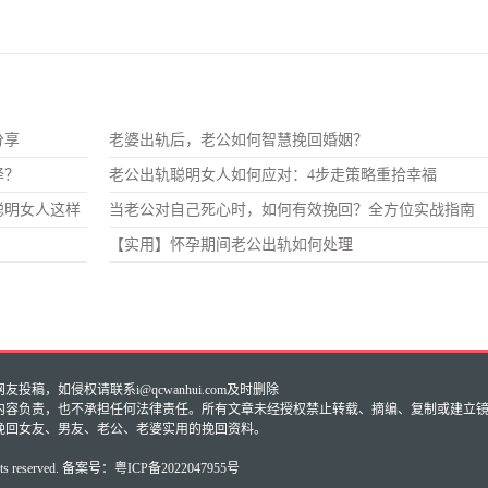
分享
老婆出轨后，老公如何智慧挽回婚姻？
择？
老公出轨聪明女人如何应对：4步走策略重拾幸福
聪明女人这样
当老公对自己死心时，如何有效挽回？全方位实战指南
【实用】怀孕期间老公出轨如何处理
稿，如侵权请联系i@qcwanhui.com及时删除
内容负责，也不承担任何法律责任。所有文章未经授权禁止转载、摘编、复制或建立
挽回女友、男友、老公、老婆实用的挽回资料。
ts reserved.
备案号：
粤ICP备2022047955号