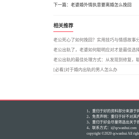
下一篇：
老婆婚外情执意要离婚怎么挽回
相关推荐
老公死心了如何挽回？实用技巧与情感故事
老公出轨了，老婆如何聪明应对才是最佳选
老公出轨的最佳处理方式：从发现到修复，
[必看]对于婚内出轨的男人怎么办
1、重归于好的资料部分来源于网友投
2、免责声明：重归于好不对其
3、重归于好会尽量筛选出关于
4、联系方式：i@qcwanhui.com
copyright ©2020 qcwanhui All righ