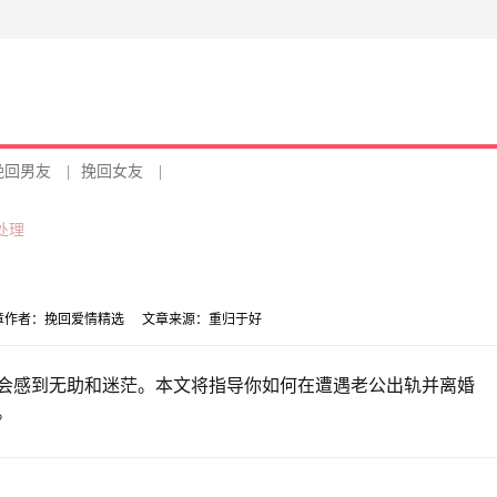
挽回男友
|
挽回女友
|
处理
章作者：
挽回爱情精选
文章来源：
重归于好
会感到无助和迷茫。本文将指导你如何在遭遇老公出轨并离婚
。