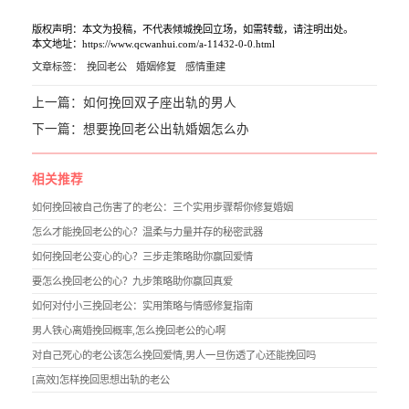
版权声明：本文为投稿，不代表倾城挽回立场，如需转载，请注明出处。
本文地址：https://www.qcwanhui.com/a-11432-0-0.html
文章标签：
挽回老公
婚姻修复
感情重建
上一篇：
如何挽回双子座出轨的男人
下一篇：
想要挽回老公出轨婚姻怎么办
相关推荐
如何挽回被自己伤害了的老公：三个实用步骤帮你修复婚姻
怎么才能挽回老公的心？温柔与力量并存的秘密武器
如何挽回老公变心的心？三步走策略助你赢回爱情
要怎么挽回老公的心？九步策略助你赢回真爱
如何对付小三挽回老公：实用策略与情感修复指南
男人铁心离婚挽回概率,怎么挽回老公的心啊
对自己死心的老公该怎么挽回爱情,男人一旦伤透了心还能挽回吗
[高效]怎样挽回思想出轨的老公