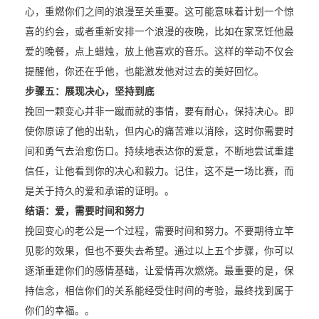
心，重燃你们之间的浪漫至关重要。这可能意味着计划一个惊
喜的约会，或者重新安排一个浪漫的夜晚，比如在家烹饪他最
爱的晚餐，点上蜡烛，放上他喜欢的音乐。这样的举动不仅会
提醒他，你还在乎他，也能激发他对过去的美好回忆。
步骤五：
展现决心，坚持到底
挽回一颗变心并非一蹴而就的事情，要有耐心，保持决心。即
使你原谅了他的出轨，但内心的痛苦难以消除，这时你需要时
间和勇气去治愈伤口。持续地表达你的爱意，不断地尝试重建
信任，让他看到你的决心和毅力。记住，这不是一场比赛，而
是关于持久的爱和承诺的证明。。
结语：
爱，需要时间和努力
挽回变心的老公是一个过程，需要时间和努力。不要期待立竿
见影的效果，但也不要失去希望。通过以上五个步骤，你可以
逐渐重建你们的感情基础，让爱情再次燃烧。最重要的是，保
持信念，相信你们的关系能经受住时间的考验，最终找到属于
你们的幸福。。