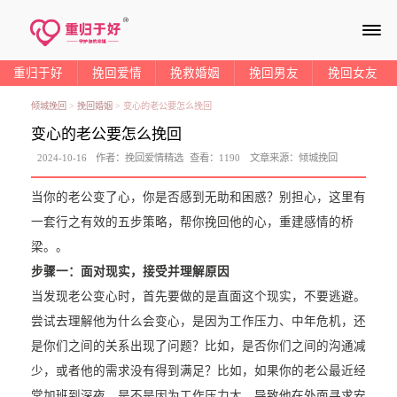
≡
重归于好
挽回爱情
挽救婚姻
挽回男友
挽回女友
倾城挽回
>
挽回婚姻
>
变心的老公要怎么挽回
变心的老公要怎么挽回
2024-10-16
作者：
挽回爱情精选
查看：
1190
文章来源：
倾城挽回
当你的老公变了心，你是否感到无助和困惑？别担心，这里有
一套行之有效的五步策略，帮你挽回他的心，重建感情的桥
梁。。
步骤一：
面对现实，接受并理解原因
当发现老公变心时，首先要做的是直面这个现实，不要逃避。
尝试去理解他为什么会变心，是因为工作压力、中年危机，还
是你们之间的关系出现了问题？比如，是否你们之间的沟通减
少，或者他的需求没有得到满足？比如，如果你的老公最近经
常加班到深夜，是不是因为工作压力大，导致他在外面寻求安