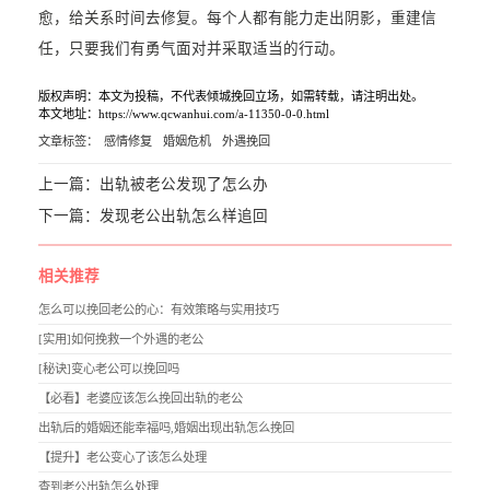
愈，给关系时间去修复。每个人都有能力走出阴影，重建信
任，只要我们有勇气面对并采取适当的行动。
版权声明：本文为投稿，不代表倾城挽回立场，如需转载，请注明出处。
本文地址：https://www.qcwanhui.com/a-11350-0-0.html
文章标签：
感情修复
婚姻危机
外遇挽回
上一篇：
出轨被老公发现了怎么办
下一篇：
发现老公出轨怎么样追回
相关推荐
怎么可以挽回老公的心：有效策略与实用技巧
[实用]如何挽救一个外遇的老公
[秘诀]变心老公可以挽回吗
【必看】老婆应该怎么挽回出轨的老公
出轨后的婚姻还能幸福吗,婚姻出现出轨怎么挽回
【提升】老公变心了该怎么处理
查到老公出轨怎么处理