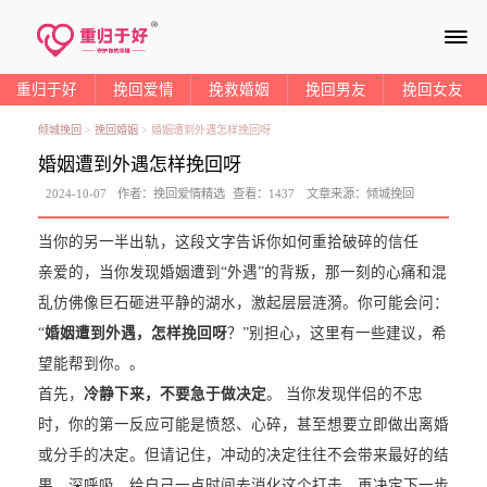
≡
重归于好
挽回爱情
挽救婚姻
挽回男友
挽回女友
倾城挽回
>
挽回婚姻
>
婚姻遭到外遇怎样挽回呀
婚姻遭到外遇怎样挽回呀
2024-10-07
作者：
挽回爱情精选
查看：
1437
文章来源：
倾城挽回
当你的另一半出轨，这段文字告诉你如何重拾破碎的信任
亲爱的，当你发现婚姻遭到“外遇”的背叛，那一刻的心痛和混
乱仿佛像巨石砸进平静的湖水，激起层层涟漪。你可能会问：
“
婚姻遭到外遇，怎样挽回呀
？”别担心，这里有一些建议，希
望能帮到你。。
首先，
冷静下来，不要急于做决定
。 当你发现伴侣的不忠
时，你的第一反应可能是愤怒、心碎，甚至想要立即做出离婚
或分手的决定。但请记住，冲动的决定往往不会带来最好的结
果。深呼吸，给自己一点时间去消化这个打击，再决定下一步