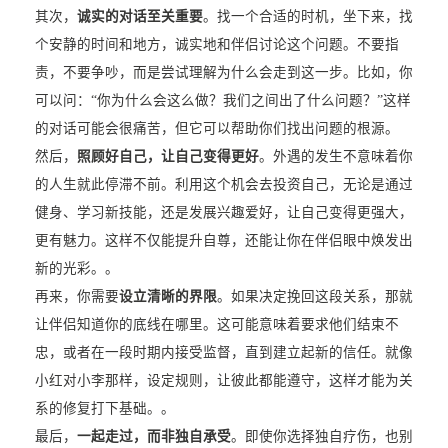
其次，
诚实的对话至关重要
。找一个合适的时机，坐下来，找
个安静的时间和地方，诚实地和伴侣讨论这个问题。不要指
责，不要争吵，而是尝试理解为什么会走到这一步。比如，你
可以问：“你为什么会这么做？我们之间出了什么问题？”这样
的对话可能会很痛苦，但它可以帮助你们找出问题的根源。
然后，
照顾好自己，让自己变得更好
。外遇的发生不意味着你
的人生就此停滞不前。利用这个机会去投资自己，无论是通过
健身、学习新技能，还是发展兴趣爱好，让自己变得更强大，
更有魅力。这样不仅能提升自尊，还能让你在伴侣眼中焕发出
新的光彩。。
再来，你需要
设立清晰的界限
。如果决定挽回这段关系，那就
让伴侣知道你的底线在哪里。这可能意味着要求他们结束不
忠，或者在一段时期内接受监督，直到建立起新的信任。就像
小红对小李那样，设定规则，让彼此都能遵守，这样才能为关
系的修复打下基础。。
最后，
一起走过，而非独自承受
。即使你选择独自疗伤，也别