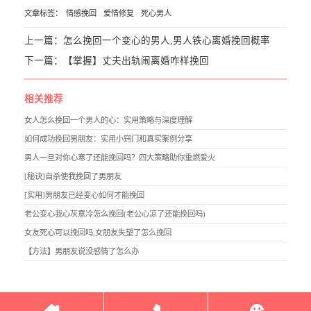
文章标签：
情感挽回
爱情修复
死心男人
上一篇：
怎么挽回一个变心的男人,男人铁心离婚挽回概率
下一篇：
【掌握】丈夫出轨闹离婚咋样挽回
相关推荐
女人怎么挽回一个男人的心：实用策略与深度理解
如何成功挽回男朋友：实用小窍门和真实案例分享
男人一旦对你心寒了还能挽回吗？四大策略助你重燃爱火
[秘诀]自杀使我挽回了男朋友
[实用]男朋友已经变心如何才能挽回
老公变心我心灰意冷怎么挽回(老公心凉了还能挽回吗)
女友死心可以挽回吗,女朋友失望了怎么挽回
【方法】男朋友说没感情了怎么办