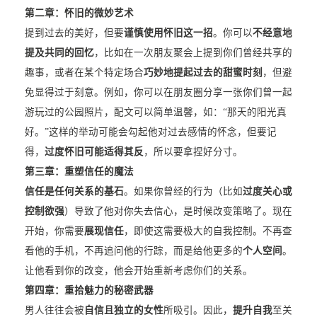
第二章：
怀旧的微妙艺术
提到过去的美好，但要
谨慎使用怀旧这一招
。你可以
不经意地
提及共同的回忆
，比如在一次朋友聚会上提到你们曾经共享的
趣事，或者在某个特定场合
巧妙地提起过去的甜蜜时刻
，但避
免显得过于刻意。例如，你可以在朋友圈分享一张你们曾一起
游玩过的公园照片，配文可以简单温馨，如：“那天的阳光真
好。”这样的举动可能会勾起他对过去感情的怀念，但要记
得，
过度怀旧可能适得其反
，所以要拿捏好分寸。
第三章：
重塑信任的魔法
信任是任何关系的基石
。如果你曾经的行为（比如
过度关心或
控制欲强
）导致了他对你失去信心，是时候改变策略了。现在
开始，你需要
展现信任
，即使这需要极大的自我控制。不再查
看他的手机，不再追问他的行踪，而是给他更多的
个人空间
。
让他看到你的改变，他会开始重新考虑你们的关系。
第四章：
重拾魅力的秘密武器
男人往往会被
自信且独立的女性
所吸引。因此，
提升自我
至关