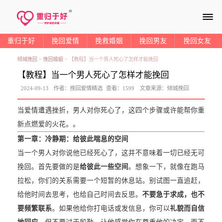
≡
重归于好
挽回爱情
挽救婚姻
挽回男友
挽回女友
倾城挽回
>
挽回婚姻
>
【教程】当一个男人死心了怎样才能挽回
【教程】当一个男人死心了怎样才能挽回
2024-09-13
作者：
挽回爱情精选
查看：
1599
文章来源：
倾城挽回
当爱情遭遇挫折，男人对你死心了，这四个步骤或许能帮你重
新点燃爱的火花。。
第一章：
冷静期：给彼此喘息的空间
当一个男人对你说他已经死心了，这并不意味着一切已经无可
挽回。首先要做的是
给彼此一些空间
。想象一下，就像在跑马
拉松，你们的关系需要一个短暂的休息站。别试图一直追赶，
给他时间去思考，也给自己时间去反思。
不要急于求成，也不
要频繁联系
。如果他给你打电话或发信息，你可以
礼貌而自信