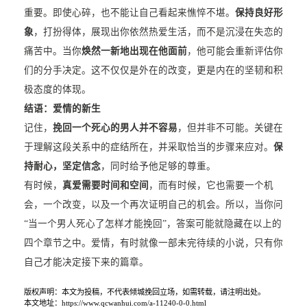
重要。即使心碎，也不能让自己看起来憔悴不堪。
保持良好形
象
，打扮得体，展现出你依然热爱生活，而不是沉浸在失恋的
痛苦中。当你
焕然一新地出现在他面前
，他可能会重新评估你
们的分手决定。这不仅仅是外在的改变，更是内在的坚韧和积
极态度的体现。
结语：
爱情的新生
记住，
挽回一个死心的男人并不容易
，但并非不可能。关键在
于理解这段关系中的症结所在，并采取恰当的步骤来应对。
保
持耐心，坚定信念
，同时给予他足够的尊重。
有时候，
真爱需要时间和空间
，而有时候，它也需要一个机
会，一个改变，以及一个再次证明自己的机会。所以，当你问
“当一个男人死心了怎样才能挽回”，答案可能就隐藏在以上的
四个章节之中。爱情，有时就像一部未完待续的小说，只有你
自己才能决定接下来的篇章。
版权声明：本文为投稿，不代表倾城挽回立场，如需转载，请注明出处。
本文地址：https://www.qcwanhui.com/a-11240-0-0.html