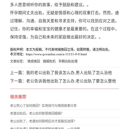
多人愿意倾听你的故事，给予鼓励和建议。。
怀孕期间丈夫出轨，无疑是情感和心理的双重打击。然而，通
过理解、沟通、自我关爱和寻求支持，你可以找到应对之道。
记住，你的幸福和宝宝的健康才是最重要的。在这个过程中，
保持坚强，为自己和未来的家庭做出最好的决定。。
版权声明：本文为投稿，不代表倾城挽回立场，如需转载，请注明出处。
本文地址：https://www.qcwanhui.com/a-11111-0-0.html
文章标签：
情感挽回
婚姻危机
孕期出轨处理
上一篇：
我的老公出轨了我该怎么办,男人出轨了怎么治他
下一篇：
老公告诉我他出轨了怎么办,老公出轨了要怎么整他
相关推荐
老公死心了如何挽回？实用技巧与情感故事分享
老婆出轨后，老公如何智慧挽回婚姻？
老公出轨了，老婆如何聪明应对才是最佳选择？