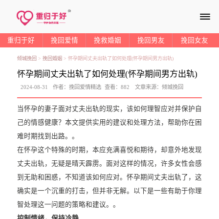
≡
重归于好
挽回爱情
挽救婚姻
挽回男友
挽回女友
倾城挽回
>
挽回婚姻
>
怀孕期间丈夫出轨了如何处理(怀孕期间男方出轨)
怀孕期间丈夫出轨了如何处理(怀孕期间男方出轨)
2024-08-31
作者：
挽回爱情精选
查看：
882
文章来源：
倾城挽回
当怀孕的妻子面对丈夫出轨的现实，该如何理智应对并保护自
己的情感健康？本文提供实用的建议和处理方法，帮助你在困
难时期找到出路。。
在怀孕这个特殊的时期，本应充满喜悦和期待，却意外地发现
丈夫出轨，无疑是晴天霹雳。面对这样的情况，许多女性会感
到无助和困惑，不知道该如何应对。怀孕期间丈夫出轨了，这
确实是一个沉重的打击，但并非无解。以下是一些有助于你理
智处理这一问题的策略和建议。。
控制情绪，保持冷静