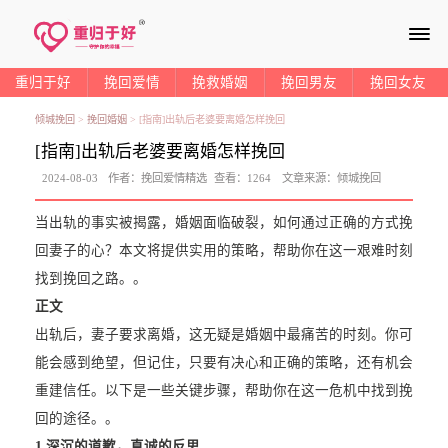
≡
重归于好
挽回爱情
挽救婚姻
挽回男友
挽回女友
倾城挽回
>
挽回婚姻
>
[指南]出轨后老婆要离婚怎样挽回
[指南]出轨后老婆要离婚怎样挽回
2024-08-03
作者：
挽回爱情精选
查看：
1264
文章来源：
倾城挽回
当出轨的事实被揭露，婚姻面临破裂，如何通过正确的方式挽
回妻子的心？本文将提供实用的策略，帮助你在这一艰难时刻
找到挽回之路。。
正文
出轨后，妻子要求离婚，这无疑是婚姻中最痛苦的时刻。你可
能会感到绝望，但记住，只要有决心和正确的策略，还有机会
重建信任。以下是一些关键步骤，帮助你在这一危机中找到挽
回的途径。。
1.
深沉的道歉，真诚的反思