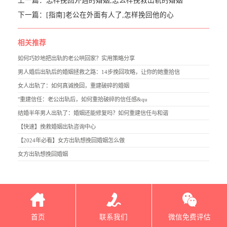
上一篇：
怎样挽回外遇的婚姻,怎么样挽救出轨的婚姻
下一篇：
[指南]老公在外面有人了,怎样挽回他的心
相关推荐
如何巧妙地把出轨的老公哄回家？实用策略分享
男人婚后出轨后的婚姻拯救之路：14步挽回攻略，让你的她重拾信
女人出轨了：如何真诚挽回，重建破碎的婚姻
"重建信任：老公出轨后，如何重拾破碎的信任感&qu
结婚半年男人出轨了：婚姻还能修复吗？如何重建信任与和谐
【快速】挽救婚姻出轨咨询中心
【2024年必看】女方出轨想挽回婚姻怎么做
女方出轨想挽回婚姻
首页
联系我们
微信免费评估