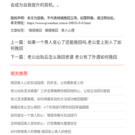
会成为自我提升的契机。。
版权声明：本文为投稿，不代表倾城挽回立场，如需转载，请注明出处。
本文地址：https://www.qcwanhui.com/a-10835-0-0.html
文章标签：
情感挽回
离婚挽回
男人心理
上一篇：
如果一个男人变心了还能挽回吗,老公爱上别人了如
何挽回
下一篇：
老公出轨后怎么挽回老婆 老公有了外遇如何挽回
相关推荐
挽回男人心的实战指南：四步走，让他重新爱上你
老公出轨坚决离婚？三步走策略教你挽回他的心，让他主动回归家庭
老公坚决要离婚，如何用最有效的方法成功挽回婚姻？
离婚后老公怎么挽回：4个实用技巧帮你找回幸福婚姻
如何留住一个男人的心：情感攻略与实战技巧
怎样挽回男人受伤的心：疗愈策略与重建信任
对付绝情男人的策略 挽回变心男人的绝招