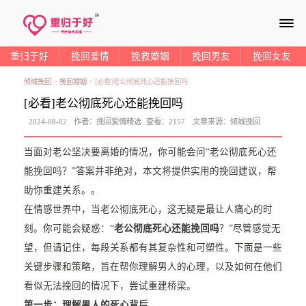
≡
重归于好
挽回爱情
挽救婚姻
挽回男友
挽回女友
倾城挽回
>
挽回婚姻
>
[必看]老公彻底死心还能挽回吗
[必看]老公彻底死心还能挽回吗
2024-08-02
作者：
挽回爱情精选
查看：
2157
文章来源：
倾城挽回
当面对老公坚决要离婚的情况，你可能会问“老公彻底死心还
能挽回吗？”答案并非绝对，本文将提供实用的挽回建议，帮
助你重建关系。。
在情感世界中，当老公彻底死心，这无疑是最让人痛心的时
刻。你可能会疑惑：“
老公彻底死心还能挽回吗
？”尽管感觉无
望，但请记住，每段关系都有其复杂性和可塑性。下面是一些
关键步骤和策略，旨在帮你理解男人的心理，以及如何在他们
看似无法挽回的情况下，尝试重建桥梁。
第一步：理解男人的死心背后