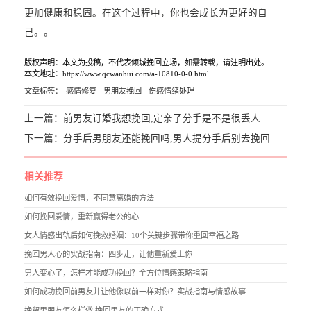
更加健康和稳固。在这个过程中，你也会成长为更好的自
己。。
版权声明：本文为投稿，不代表倾城挽回立场，如需转载，请注明出处。
本文地址：https://www.qcwanhui.com/a-10810-0-0.html
文章标签：
感情修复
男朋友挽回
伤感情绪处理
上一篇：
前男友订婚我想挽回,定亲了分手是不是很丢人
下一篇：
分手后男朋友还能挽回吗,男人提分手后别去挽回
相关推荐
如何有效挽回爱情，不同意离婚的方法
如何挽回爱情，重新赢得老公的心
女人情感出轨后如何挽救婚姻：10个关键步骤带你重回幸福之路
挽回男人心的实战指南：四步走，让他重新爱上你
男人变心了，怎样才能成功挽回？全方位情感策略指南
如何成功挽回前男友并让他像以前一样对你？实战指南与情感故事
挽留男朋友怎么样做,挽回男友的正确方式