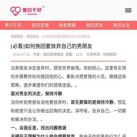
≡
重归于好
挽回爱情
挽救婚姻
挽回男友
挽回女友
倾城挽回
>
挽回男友
>
[必看]如何挽回要放弃自己的男朋友
[必看]如何挽回要放弃自己的男朋友
2024-07-25
作者：
挽回爱情精选
查看：
2432
文章来源：
倾城挽回
当男朋友决定放弃时，感觉世界崩塌。但别担心，这里有实用
的步骤教你如何挽回他的心，重新点燃爱情的火花。跟随这些
策略，逐步重建你们的感情连接。。
面对男友的决定，保持冷静
当你听到男朋友说他要放弃时，
首先要做的是保持冷静
。慌乱
和绝望只会让你做出后悔的决定。深呼吸，告诉自己，一切都
有解决的办法。。
一、自我反思，找出问题根源
关键在于理解为什么他会想要放弃
。是由于你的某些行为？还