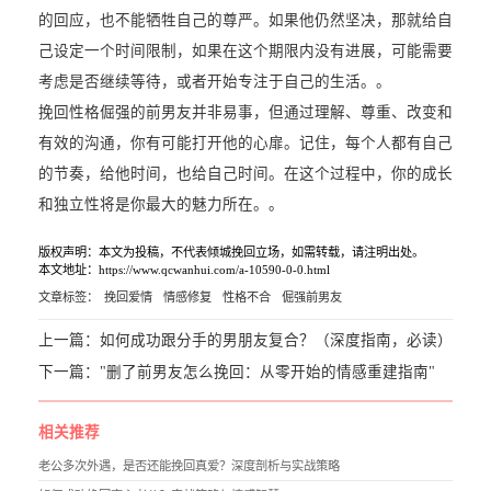
的回应，也不能牺牲自己的尊严。如果他仍然坚决，那就给自
己设定一个时间限制，如果在这个期限内没有进展，可能需要
考虑是否继续等待，或者开始专注于自己的生活。。
挽回性格倔强的前男友并非易事，但通过理解、尊重、改变和
有效的沟通，你有可能打开他的心扉。记住，每个人都有自己
的节奏，给他时间，也给自己时间。在这个过程中，你的成长
和独立性将是你最大的魅力所在。。
版权声明：本文为投稿，不代表倾城挽回立场，如需转载，请注明出处。
本文地址：https://www.qcwanhui.com/a-10590-0-0.html
文章标签：
挽回爱情
情感修复
性格不合
倔强前男友
上一篇：
如何成功跟分手的男朋友复合？（深度指南，必读）
下一篇：
"删了前男友怎么挽回：从零开始的情感重建指南"
相关推荐
老公多次外遇，是否还能挽回真爱？深度剖析与实战策略