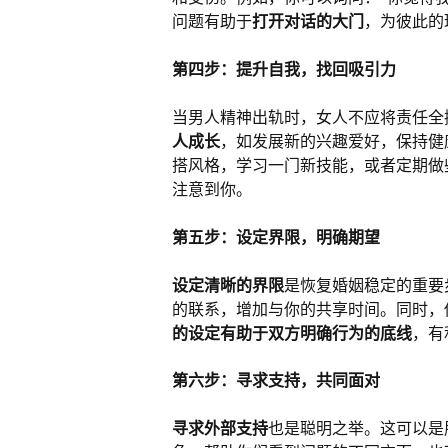
问题有助于
打开对话的大门
，为彼此的
第四步：提升自我，找回吸引力
当男人精神出轨时，女人不应将责任全
人成长
，如发展新的兴趣爱好，保持健
搭风格，学习一门新技能，或者定期做
注意到你。
第五步：设定界限，明确期望
设定清晰的界限
是恢复婚姻稳定的重要
的联系，增加与你的共享时间。同时，
的设定有助于双方明确行为的底线
，有
第六步：寻求支持，共同面对
寻求外部支持
也是聪明之举。这可以是