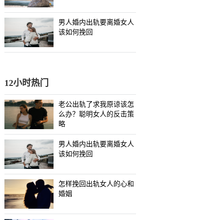
男人婚内出轨要离婚女人
该如何挽回
12小时热门
老公出轨了求我原谅该怎
么办？聪明女人的反击策
略
男人婚内出轨要离婚女人
该如何挽回
怎样挽回出轨女人的心和
婚姻