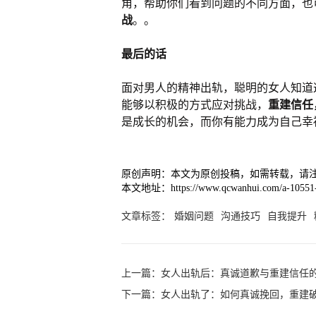
角，帮助你们看到问题的不同方面，也
战
。。
最后的话
面对男人的精神出轨，聪明的女人知道
能够以积极的方式应对挑战，
重建信任
是成长的机会，而你有能力成为自己幸
原创声明：本文为原创投稿，如需转载，请
本文地址：https://www.qcwanhui.com/a-10551-
文章标签：
婚姻问题
沟通技巧
自我提升
上一篇：
女人出轨后：真诚道歉与重建信任
下一篇：
女人出轨了：如何真诚挽回，重建