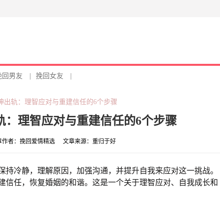
挽回男友
|
挽回女友
|
神出轨：理智应对与重建信任的6个步骤
轨：理智应对与重建信任的6个步骤
章作者：
挽回爱情精选
文章来源：
重归于好
保持冷静，理解原因，加强沟通，并提升自我来应对这一挑战。
建信任，恢复婚姻的和谐。这是一个关于理智应对、自我成长和