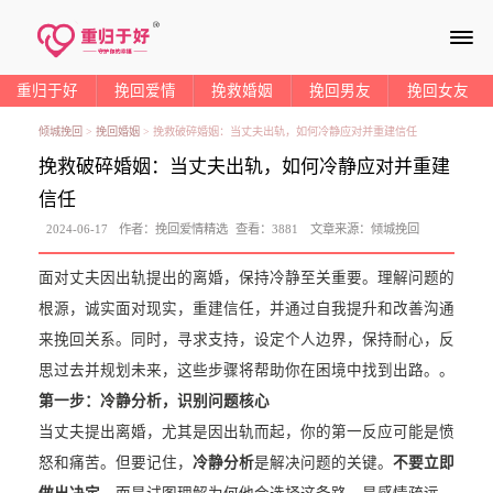
≡
重归于好
挽回爱情
挽救婚姻
挽回男友
挽回女友
倾城挽回
>
挽回婚姻
>
挽救破碎婚姻：当丈夫出轨，如何冷静应对并重建信任
挽救破碎婚姻：当丈夫出轨，如何冷静应对并重建
信任
2024-06-17
作者：
挽回爱情精选
查看：
3881
文章来源：
倾城挽回
面对丈夫因出轨提出的离婚，保持冷静至关重要。理解问题的
根源，诚实面对现实，重建信任，并通过自我提升和改善沟通
来挽回关系。同时，寻求支持，设定个人边界，保持耐心，反
思过去并规划未来，这些步骤将帮助你在困境中找到出路。。
第一步：冷静分析，识别问题核心
当丈夫提出离婚，尤其是因出轨而起，你的第一反应可能是愤
怒和痛苦。但要记住，
冷静分析
是解决问题的关键。
不要立即