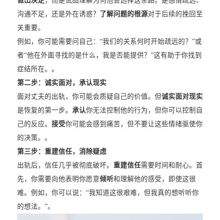
做出决定
，而是试图理解为何他会选择这条路。是感情疏远、
沟通不足，还是外在诱惑？
了解问题的根源
对于后续的挽回至
关重要。
例如，你可能需要问自己：“我们的关系何时开始疏远的？”或
者“他在外面寻找的是什么，我是否能提供？”这有助于你找到
症结所在。。
第二步：诚实面对，承认现实
面对丈夫的出轨，你可能会质疑自己的价值。但
诚实面对现实
是恢复的第一步。
承认
你无法控制他的行为，但你可以控制自
己的反应。
接受
你可能会感到痛苦，但不要让这些情绪驱使你
的决策。。
第三步：重建信任，消除疑虑
出轨后，信任几乎被彻底破坏。
重建信任
需要时间和耐心。首
先，你需要向他表明你愿意
倾听
和理解他的感受，即使这很
难。例如，你可以说：“我知道这很艰难，但我真的想听听你
的想法。”。