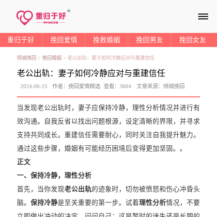
≡
重归于好
挽回爱情
挽救婚姻
挽回男友
挽回女友
倾城挽回
>
挽回婚姻
>
老公出轨：妻子如何冷静应对与重建信任
老公出轨：妻子如何冷静应对与重建信任
2024-06-15
作者：
挽回爱情精选
查看：
3604
文章来源：
倾城挽回
当发现老公出轨时，妻子应保持冷静，理性分析情况并进行有
效沟通。自我反省以找出问题根源，设定清晰的界限，并寻求
支持共同成长。重建信任需要耐心，同时关注自我提升魅力。
通过这些步骤，婚姻有可能经历困境后变得更加坚固。。
正文
一、保持冷静，理性分析
首先，当你发现
老公出轨
的迹象时，切勿被愤怒和伤心冲昏头
脑。
保持冷静
是至关重要的第一步。试着
理性分析
情况，不要
立即做出冲动的决定。问问自己：这是暂时的迷失还是长期的