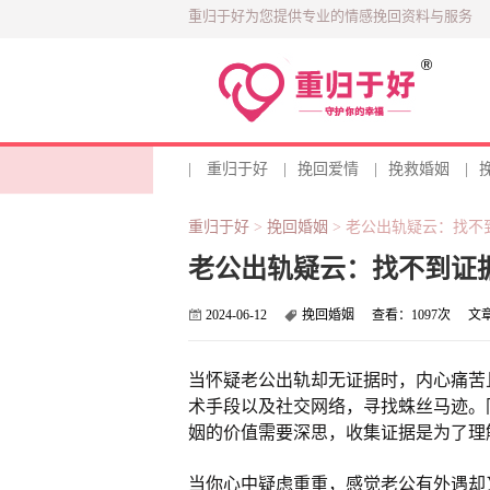
重归于好为您提供专业的情感挽回资料与服务
|
重归于好
|
挽回爱情
|
挽救婚姻
|
重归于好
>
挽回婚姻
>
老公出轨疑云：找不
老公出轨疑云：找不到证
2024-06-12
挽回婚姻
查看：
1097次
文
当怀疑老公出轨却无证据时，内心痛苦
术手段以及社交网络，寻找蛛丝马迹。
姻的价值需要深思，收集证据是为了理
当你心中疑虑重重，感觉老公有外遇却