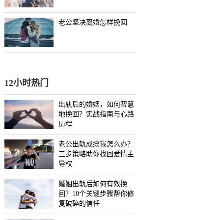
老公坚决离婚怎样挽回
12小时热门
出轨后的婚姻，如何智慧
地挽回？实战指南与心路
历程
老公出轨成瘾我怎么办？
三步策略助你找回爱情主
导权
婚姻出轨后如何有效挽
回？10个关键步骤帮你修
复破碎的信任