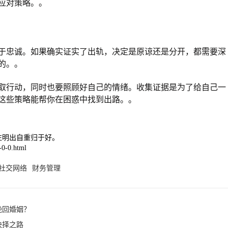
应对策略。。
于忠诚。如果确实证实了出轨，决定是原谅还是分开，都需要深
的。。
取行动，同时也要照顾好自己的情绪。收集证据是为了给自己一
这些策略能帮你在困惑中找到出路。。
注明出自重归于好。
0-0.html
社交网络
财务管理
挽回婚姻？
抉择之路