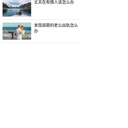
丈夫在有情人该怎么办
发现闺密的老公出轨怎么
办