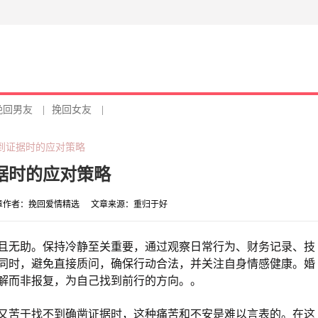
挽回男友
|
挽回女友
|
到证据时的应对策略
据时的应对策略
章作者：
挽回爱情精选
文章来源：
重归于好
且无助。保持冷静至关重要，通过观察日常行为、财务记录、技
同时，避免直接质问，确保行动合法，并关注自身情感健康。婚
解而非报复，为自己找到前行的方向。。
又苦于找不到确凿证据时，这种痛苦和不安是难以言表的。在这