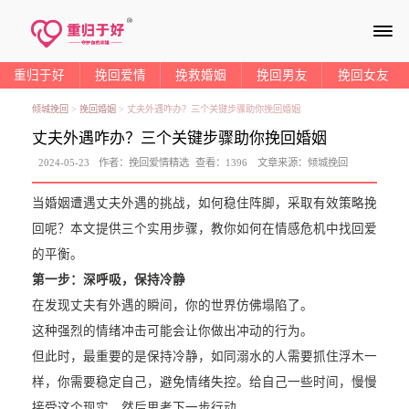
≡
重归于好
挽回爱情
挽救婚姻
挽回男友
挽回女友
倾城挽回
>
挽回婚姻
>
丈夫外遇咋办？三个关键步骤助你挽回婚姻
丈夫外遇咋办？三个关键步骤助你挽回婚姻
2024-05-23
作者：
挽回爱情精选
查看：
1396
文章来源：
倾城挽回
当婚姻遭遇丈夫外遇的挑战，如何稳住阵脚，采取有效策略挽
回呢？本文提供三个实用步骤，教你如何在情感危机中找回爱
的平衡。
第一步：深呼吸，保持冷静
在发现丈夫有外遇的瞬间，你的世界仿佛塌陷了。
这种强烈的情绪冲击可能会让你做出冲动的行为。
但此时，最重要的是保持冷静，如同溺水的人需要抓住浮木一
样，你需要稳定自己，避免情绪失控。给自己一些时间，慢慢
接受这个现实，然后思考下一步行动。