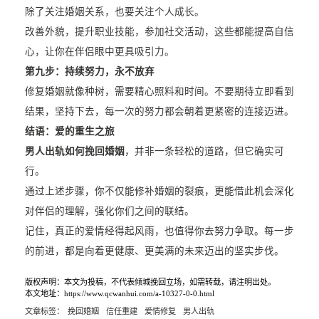
除了关注婚姻关系，也要关注个人成长。
改善外貌，提升职业技能，参加社交活动，这些都能提高自信
心，让你在伴侣眼中更具吸引力。
第九步：
持续努力，永不放弃
修复婚姻就像种树，需要精心照料和时间。不要期待立即看到
结果，坚持下去，每一次的努力都会朝着更紧密的连接迈进。
结语：爱的重生之旅
男人出轨如何挽回婚姻
，并非一条轻松的道路，但它确实可
行。
通过上述步骤，你不仅能修补婚姻的裂痕，更能借此机会深化
对伴侣的理解，强化你们之间的联结。
记住，真正的爱情经得起风雨，也值得你去努力争取。每一步
的前进，都是向着更健康、更美满的未来迈出的坚实步伐。
版权声明：本文为投稿，不代表倾城挽回立场，如需转载，请注明出处。
本文地址：https://www.qcwanhui.com/a-10327-0-0.html
文章标签：
挽回婚姻
信任重建
爱情修复
男人出轨