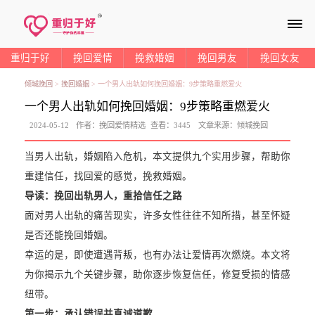
≡
重归于好
挽回爱情
挽救婚姻
挽回男友
挽回女友
倾城挽回
>
挽回婚姻
>
一个男人出轨如何挽回婚姻：9步策略重燃爱火
一个男人出轨如何挽回婚姻：9步策略重燃爱火
2024-05-12
作者：
挽回爱情精选
查看：
3445
文章来源：
倾城挽回
当男人出轨，婚姻陷入危机，本文提供九个实用步骤，帮助你
重建信任，找回爱的感觉，挽救婚姻。
导读：挽回出轨男人，重拾信任之路
面对男人出轨的痛苦现实，许多女性往往不知所措，甚至怀疑
是否还能挽回婚姻。
幸运的是，即使遭遇背叛，也有办法让爱情再次燃烧。本文将
为你揭示九个关键步骤，助你逐步恢复信任，修复受损的情感
纽带。
第一步：
承认错误并真诚道歉