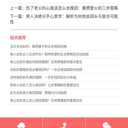
上一篇：
伤了老公的心我该怎么去挽回：重燃爱火的三步策略
下一篇：
男人决绝分手心里学：解析为何他会回头与复合可能
性
相关推荐
当丈夫出轨时，聪明妻子的五步挽回攻略
男人出轨女人应该咋办？聪明老婆的反击策略及实战指南
老公出现外遇如何挽回婚姻？实用策略助你破冰重生
出轨的婚姻还有必要挽回吗？一份全面指南助你抉择
怎样挽回有外遇的婚姻：一步步找回信任与幸福
我老公出轨了怎么挽回呀？七步策略助你重建信任
女方出轨极力挽回婚姻：策略与行动指南
老公出轨变心怎么挽回婚姻？实用策略助你重建信任