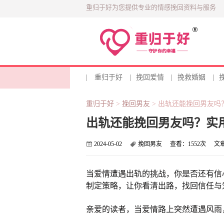
重归于好为您提供专业的情感挽回资料与服务
|
重归于好
|
挽回爱情
|
挽救婚姻
|
重归于好
>
挽回男友
>
出轨还能挽回男友吗
出轨还能挽回男友吗？实
2024-05-02
挽回男友
查看：
1552次
文
当爱情遭遇出轨的挑战，你是否还有信
制定策略，让你看清出路，找回信任与
亲爱的读者，当爱情路上突然遭遇风雨