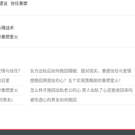
建设
信任重塑
心理战术
你重燃爱火
爱情与信任？
女方出轨后如何挽回婚姻：面对现实，重建信任与爱情
拾旧爱
想挽回男朋友的心？五个实用策略助你重燃爱火！
你重燃爱火
怎么样才挽回出轨老公的心,男人出轨了心还能收回来吗
的男友)
被伤透心的男友如何挽回