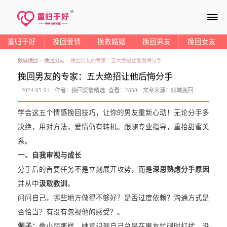
≡
重归于好
挽回爱情
挽救婚姻
挽回男友
挽回女友
倾城挽回
>
挽回男友
>
挽回男友的专家：五大绝招让他后悔分手
挽回男友的专家：五大绝招让他后悔分手
2024-05-01
作者：
挽回爱情精选
查看：
2850
文章来源：
倾城挽回
学会这五个情感挽回技巧，让你的男友重新心动！无论分手多
决绝，用对方法，爱情仍有转机。跟随专业指导，重拾甜蜜关
系。
一、自我审视与成长
分手后的首要任务不是立刻展开攻势，而是
深思熟虑分手原因
并从中
汲取教训
。
问问自己，哪些地方做得不够好？是否过度依赖？沟通方式是
否恰当？有没有忽视他的感受？。
例子：
像小丽那样，她意识到自己总是在男友忙碌时打扰，没