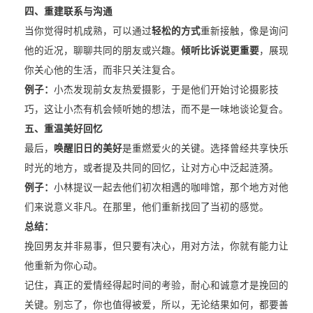
四、重建联系与沟通
当你觉得时机成熟，可以通过
轻松的方式
重新接触，像是询问
他的近况，聊聊共同的朋友或兴趣。
倾听比诉说更重要
，展现
你关心他的生活，而非只关注复合。
例子：
小杰发现前女友热爱摄影，于是他们开始讨论摄影技
巧，这让小杰有机会倾听她的想法，而不是一味地谈论复合。
五、重温美好回忆
最后，
唤醒旧日的美好
是重燃爱火的关键。选择曾经共享快乐
时光的地方，或者提及共同的回忆，让对方心中泛起涟漪。
例子：
小林提议一起去他们初次相遇的咖啡馆，那个地方对他
们来说意义非凡。在那里，他们重新找回了当初的感觉。
总结：
挽回男友并非易事，但只要有决心，用对方法，你就有能力让
他重新为你心动。
记住，真正的爱情经得起时间的考验，耐心和诚意才是挽回的
关键。别忘了，你也值得被爱，所以，无论结果如何，都要善