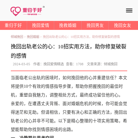
≡
重归于好
挽回爱情
挽救婚姻
挽回男友
挽回女友
倾城挽回
>
挽回婚姻
>
挽回出轨老公的心：10招实用方法，助你修复破裂的感情
挽回出轨老公的心：10招实用方法，助你修复破裂
的感情
2024-03-05
作者：
挽回爱情精选
查看：
1708
文章来源：
倾城挽回
当面临老公出轨的困境时，如何挽回他的心并重建信任？本文
将提供10个有效的情感指导步骤，帮助你把握挽回的最佳时
机，重塑自我魅力，调整相处方式，最终成功留住他的心。
亲爱的，在遭遇丈夫背叛、面对婚姻危机的时候，你可能会觉
得迷茫和无助。但请相信，只要有决心和正确的方法，挽回出
轨老公的心并非不可能。以下是精心整理的十项实用策略，希
望能帮助你找到情感困境的出路。