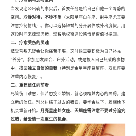
一、冷静期与思考空间
当发现老公出轨的事实后，首要任务是给自己和他一个冷静的
空间。
冷静对待，不吵不闹
（太阳星座白羊座、射手座尤其要
注意控制情绪）。你可以选择短暂的分开居住或外出度假，用
这段时间来梳理思绪，理智地权衡这段感情是否值得挽回。
二、疗愈受伤的灵魂
遭受背叛无疑会让你痛苦不堪，这时候需要积极为自己补充
“养分”。参加朋友聚会、户外活动，或是投入自己热爱的事物
中，
找回独立自信的自我
（特别是金星星座巨蟹座、双鱼座要
注重内心恢复）。
三、重建信任向前看
尽管伤口难愈，但若想挽回婚姻，就必须跨越内心的障碍，建
立新的信任。别总纠结于过去的错误，要学会放下，互相给予
机会重新开始。
月亮星座处女座、天蝎座需注意不要过分追究
过错，给爱情一次重生的机会
。