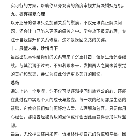
实可行的方案，帮助你从旁观者的角度审视并解决婚姻危机。
九、摒弃报复心理
以牙还牙的做法只会加剧关系的裂痕，不仅无法真正解决问
题，还会让自己陷入更深的痛苦之中。学会放下报复心理，专
注于自我提升和关系修复，这才是挽回之路的关键。
十、展望未来，珍惜当下
虽然出轨事件给你们的关系带来了沉重打击，但是生活还要继
续。与其沉溺于过去，不如着眼未来，发掘两人之间未曾察觉
的美好和默契，尝试为彼此创造更多美好的回忆。
总结
通过上述十个步骤，你不仅可以逐渐挽回出轨老公的心，还能
在此过程中实现个人的成长与蜕变。每一次的经历都是生活的
馈赠，它教会我们如何更好地去爱、去理解和包容。只要你用
心经营，那段曾经被背叛的爱情或许会因此而变得更加深厚坚
韧。
最后，无论挽回结果如何，请始终珍视自己的价值和幸福，因