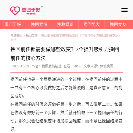
≡
重归于好
挽回爱情
挽救婚姻
挽回男友
挽回女友
倾城挽回
>
挽回爱情
>
挽回前任都需要做哪些改变？3个提升吸引力挽回前任的核心
方法
挽回前任都需要做哪些改变？3个提升吸引力挽回
前任的核心方法
2020-10-09
作者：
挽回爱情精选
查看：
5017
文章来源：
倾城挽回
挽回前任也是一个层层递进的一个过程，在挽回前任的过程中
一共有三个核心改变做好之后才能够说的上是真正意义上的挽
回成功。
在挽回前任的时候必须做好第一步之后，再去做第二步。如果
在你没有做好前一个步骤，然后就开始做下一个挽回前任的行
动，那么只会让结果变坏增加挽回难度，而不是让挽回结果变
好。