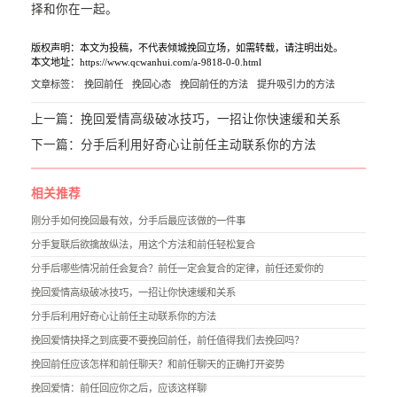
择和你在一起。
版权声明：本文为投稿，不代表倾城挽回立场，如需转载，请注明出处。
本文地址：https://www.qcwanhui.com/a-9818-0-0.html
文章标签：
挽回前任
挽回心态
挽回前任的方法
提升吸引力的方法
上一篇：
挽回爱情高级破冰技巧，一招让你快速缓和关系
下一篇：
分手后利用好奇心让前任主动联系你的方法
相关推荐
刚分手如何挽回最有效，分手后最应该做的一件事
分手复联后欲擒故纵法，用这个方法和前任轻松复合
分手后哪些情况前任会复合？前任一定会复合的定律，前任还爱你的
挽回爱情高级破冰技巧，一招让你快速缓和关系
分手后利用好奇心让前任主动联系你的方法
挽回爱情抉择之到底要不要挽回前任，前任值得我们去挽回吗？
挽回前任应该怎样和前任聊天？和前任聊天的正确打开姿势
挽回爱情：前任回应你之后，应该这样聊