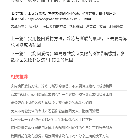
长期安全感不足而分手的，可能会起到反效果。
版权声明：本文为投稿，不代表倾城挽回立场，如需转载，请注明出处。
本文地址：https://www.qcwanhui.com/a-9716-0-0.html
文章标签：
吸引力
挽回爱情的方法
快速挽回
潜意识
复合
刺激感觉
上一篇：
实用挽回爱情方法，冷冻与断联的原理，不去要冷冻
也可以成功挽回
下一篇：
【挽回爱情】容易导致挽回失败的3种错误感觉，多
数挽回失败都是这3中错觉的原因
相关推荐
实用挽回爱情方法，冷冻与断联的原理，不去要冷冻也可以成功挽回
女友当备胎，如何挽回女友的心？一个实操小技巧让女友彻底爱上你
老公变心挽回怎么做？这些挽回变心老公的办法要知道
男人不可能复合的表现？看看你能否挽回男人，附挽回流程
如何挽回一个对你死心的人？两招挽回死心分手的前任
挽回爱情怎么样展示朋友圈才会起到挽回前任的作用？正确展示朋友
挽回后前任没有感觉，是挽回爱情没有用吗？分享正确的挽回方法