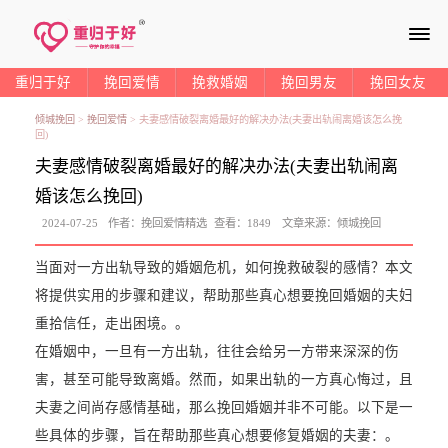
≡
重归于好
挽回爱情
挽救婚姻
挽回男友
挽回女友
倾城挽回
>
挽回爱情
>
夫妻感情破裂离婚最好的解决办法(夫妻出轨闹离婚该怎么挽
回)
夫妻感情破裂离婚最好的解决办法(夫妻出轨闹离
婚该怎么挽回)
2024-07-25
作者：
挽回爱情精选
查看：
1849
文章来源：
倾城挽回
当面对一方出轨导致的婚姻危机，如何挽救破裂的感情？本文
将提供实用的步骤和建议，帮助那些真心想要挽回婚姻的夫妇
重拾信任，走出困境。。
在婚姻中，一旦有一方出轨，往往会给另一方带来深深的伤
害，甚至可能导致离婚。然而，如果出轨的一方真心悔过，且
夫妻之间尚存感情基础，那么挽回婚姻并非不可能。以下是一
些具体的步骤，旨在帮助那些真心想要修复婚姻的夫妻：。